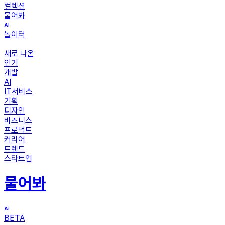
컬렉션
물어봐
놀이터
새로 나온
인기
개발
AI
IT서비스
기획
디자인
비즈니스
프로덕트
커리어
트렌드
스타트업
물어봐
BETA