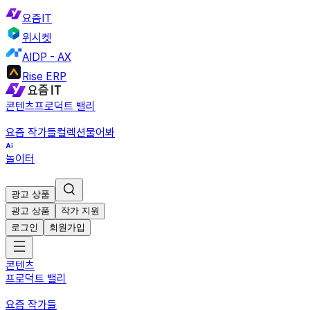
요즘IT
위시켓
AIDP - AX
Rise ERP
콘텐츠
프로덕트 밸리
요즘 작가들
컬렉션
물어봐
놀이터
광고 상품
광고 상품
작가 지원
로그인
회원가입
콘텐츠
프로덕트 밸리
요즘 작가들