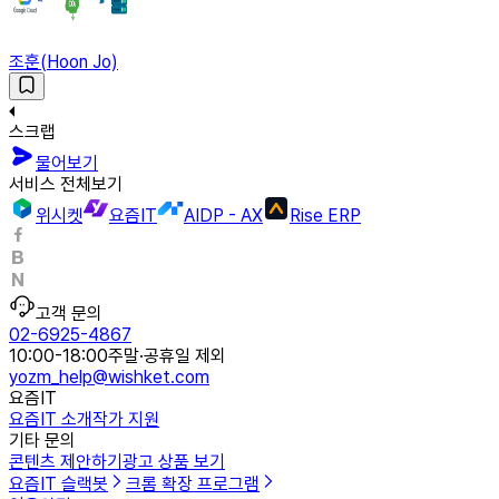
조훈(Hoon Jo)
스크랩
물어보기
서비스 전체보기
위시켓
요즘IT
AIDP - AX
Rise ERP
고객 문의
02-6925-4867
10:00-18:00
주말·공휴일 제외
yozm_help@wishket.com
요즘IT
요즘IT 소개
작가 지원
기타 문의
콘텐츠 제안하기
광고 상품 보기
요즘IT 슬랙봇
크롬 확장 프로그램