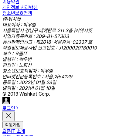
이용약관
개인정보 처리방침
청소년보호정책
㈜위시켓
대표이사 : 박우범
서울특별시 강남구 테헤란로 211 3층 ㈜위시켓
사업자등록번호 : 209-81-57303
통신판매업신고 : 제2018-서울강남-02337 호
직업정보제공사업 신고번호 : J1200020180019
제호 : 요즘IT
발행인 : 박우범
편집인 : 노희선
청소년보호책임자 : 박우범
인터넷신문등록번호 : 서울,아54129
등록일 : 2022년 01월 23일
발행일 : 2021년 01월 10일
© 2013 Wishket Corp.
로그인
회원가입
요즘IT 소개