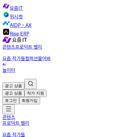
요즘IT
위시켓
AIDP - AX
Rise ERP
콘텐츠
프로덕트 밸리
요즘 작가들
컬렉션
물어봐
놀이터
광고 상품
광고 상품
작가 지원
로그인
회원가입
콘텐츠
프로덕트 밸리
요즘 작가들