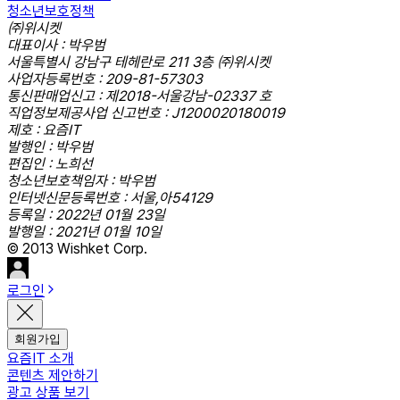
청소년보호정책
㈜위시켓
대표이사 : 박우범
서울특별시 강남구 테헤란로 211 3층 ㈜위시켓
사업자등록번호 : 209-81-57303
통신판매업신고 : 제2018-서울강남-02337 호
직업정보제공사업 신고번호 : J1200020180019
제호 : 요즘IT
발행인 : 박우범
편집인 : 노희선
청소년보호책임자 : 박우범
인터넷신문등록번호 : 서울,아54129
등록일 : 2022년 01월 23일
발행일 : 2021년 01월 10일
© 2013 Wishket Corp.
로그인
회원가입
요즘IT 소개
콘텐츠 제안하기
광고 상품 보기