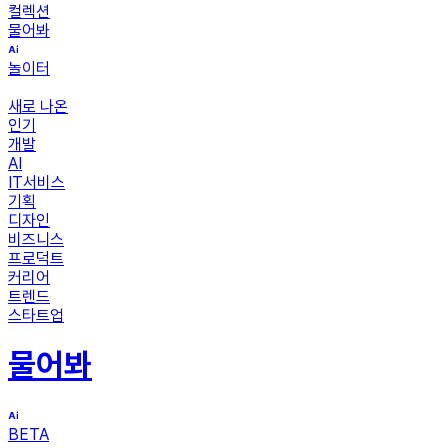
컬렉션
물어봐
놀이터
새로 나온
인기
개발
AI
IT서비스
기획
디자인
비즈니스
프로덕트
커리어
트렌드
스타트업
물어봐
BETA