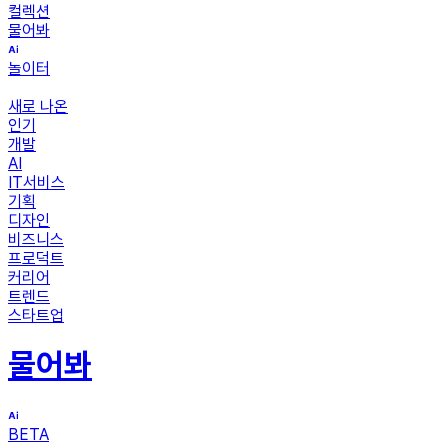
컬렉션
물어봐
놀이터
새로 나온
인기
개발
AI
IT서비스
기획
디자인
비즈니스
프로덕트
커리어
트렌드
스타트업
물어봐
BETA