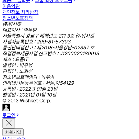
요즘IT 슬랙봇
크롬 확장 프로그램
이용약관
개인정보 처리방침
청소년보호정책
㈜위시켓
대표이사 : 박우범
서울특별시 강남구 테헤란로 211 3층 ㈜위시켓
사업자등록번호 : 209-81-57303
통신판매업신고 : 제2018-서울강남-02337 호
직업정보제공사업 신고번호 : J1200020180019
제호 : 요즘IT
발행인 : 박우범
편집인 : 노희선
청소년보호책임자 : 박우범
인터넷신문등록번호 : 서울,아54129
등록일 : 2022년 01월 23일
발행일 : 2021년 01월 10일
© 2013 Wishket Corp.
로그인
회원가입
요즘IT 소개