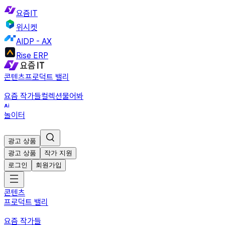
요즘IT
위시켓
AIDP - AX
Rise ERP
콘텐츠
프로덕트 밸리
요즘 작가들
컬렉션
물어봐
놀이터
광고 상품
광고 상품
작가 지원
로그인
회원가입
콘텐츠
프로덕트 밸리
요즘 작가들