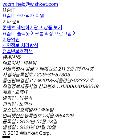
yozm_help@wishket.com
요즘IT
요즘IT 소개
작가 지원
기타 문의
콘텐츠 제안하기
광고 상품 보기
요즘IT 슬랙봇
크롬 확장 프로그램
이용약관
개인정보 처리방침
청소년보호정책
㈜위시켓
대표이사 : 박우범
서울특별시 강남구 테헤란로 211 3층 ㈜위시켓
사업자등록번호 : 209-81-57303
통신판매업신고 : 제2018-서울강남-02337 호
직업정보제공사업 신고번호 : J1200020180019
제호 : 요즘IT
발행인 : 박우범
편집인 : 노희선
청소년보호책임자 : 박우범
인터넷신문등록번호 : 서울,아54129
등록일 : 2022년 01월 23일
발행일 : 2021년 01월 10일
© 2013 Wishket Corp.