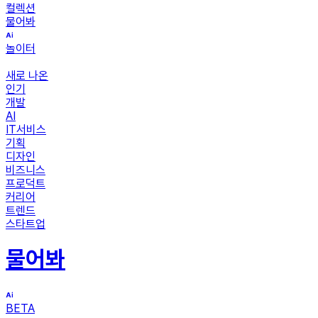
컬렉션
물어봐
놀이터
새로 나온
인기
개발
AI
IT서비스
기획
디자인
비즈니스
프로덕트
커리어
트렌드
스타트업
물어봐
BETA