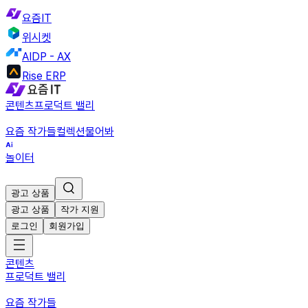
요즘IT
위시켓
AIDP - AX
Rise ERP
콘텐츠
프로덕트 밸리
요즘 작가들
컬렉션
물어봐
놀이터
광고 상품
광고 상품
작가 지원
로그인
회원가입
콘텐츠
프로덕트 밸리
요즘 작가들