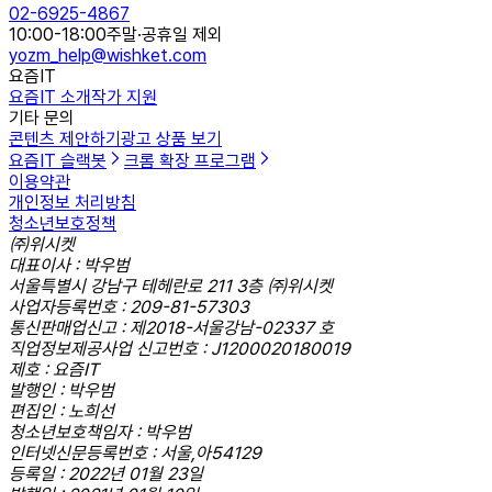
02-6925-4867
10:00-18:00
주말·공휴일 제외
yozm_help@wishket.com
요즘IT
요즘IT 소개
작가 지원
기타 문의
콘텐츠 제안하기
광고 상품 보기
요즘IT 슬랙봇
크롬 확장 프로그램
이용약관
개인정보 처리방침
청소년보호정책
㈜위시켓
대표이사 : 박우범
서울특별시 강남구 테헤란로 211 3층 ㈜위시켓
사업자등록번호 : 209-81-57303
통신판매업신고 : 제2018-서울강남-02337 호
직업정보제공사업 신고번호 : J1200020180019
제호 : 요즘IT
발행인 : 박우범
편집인 : 노희선
청소년보호책임자 : 박우범
인터넷신문등록번호 : 서울,아54129
등록일 : 2022년 01월 23일