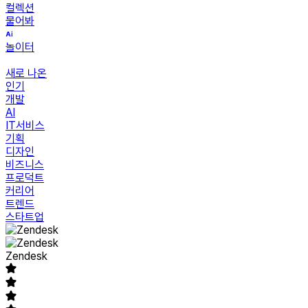
컬렉션
물어봐
놀이터
새로 나온
인기
개발
AI
IT서비스
기획
디자인
비즈니스
프로덕트
커리어
트렌드
스타트업
Zendesk