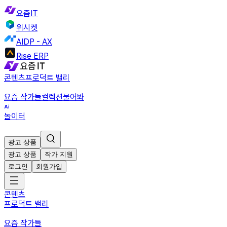
요즘IT
위시켓
AIDP - AX
Rise ERP
콘텐츠
프로덕트 밸리
요즘 작가들
컬렉션
물어봐
놀이터
광고 상품
광고 상품
작가 지원
로그인
회원가입
콘텐츠
프로덕트 밸리
요즘 작가들