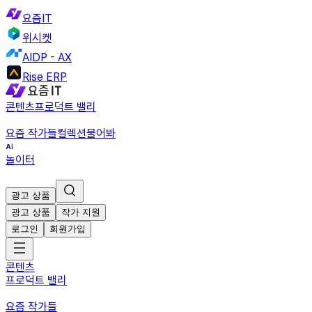
요즘IT
위시켓
AIDP - AX
Rise ERP
콘텐츠
프로덕트 밸리
요즘 작가들
컬렉션
물어봐
놀이터
광고 상품
광고 상품
작가 지원
로그인
회원가입
콘텐츠
프로덕트 밸리
요즘 작가들