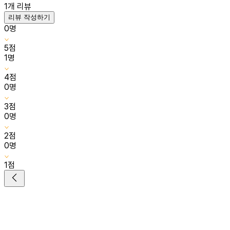
1
개 리뷰
리뷰 작성하기
0
명
5
점
1
명
4
점
0
명
3
점
0
명
2
점
0
명
1
점