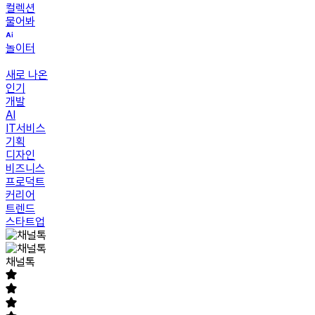
컬렉션
물어봐
놀이터
새로 나온
인기
개발
AI
IT서비스
기획
디자인
비즈니스
프로덕트
커리어
트렌드
스타트업
채널톡