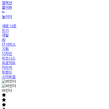
컬렉션
물어봐
놀이터
새로 나온
인기
개발
AI
IT서비스
기획
디자인
비즈니스
프로덕트
커리어
트렌드
스타트업
바인더