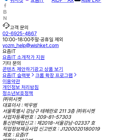
위시켓
요즘IT
AIDP - AX
Rise ERP
고객 문의
02-6925-4867
10:00-18:00
주말·공휴일 제외
yozm_help@wishket.com
요즘IT
요즘IT 소개
작가 지원
기타 문의
콘텐츠 제안하기
광고 상품 보기
요즘IT 슬랙봇
크롬 확장 프로그램
이용약관
개인정보 처리방침
청소년보호정책
㈜위시켓
대표이사 : 박우범
서울특별시 강남구 테헤란로 211 3층 ㈜위시켓
사업자등록번호 : 209-81-57303
통신판매업신고 : 제2018-서울강남-02337 호
직업정보제공사업 신고번호 : J1200020180019
제호 : 요즘IT