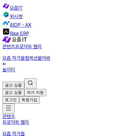
요즘IT
위시켓
AIDP - AX
Rise ERP
콘텐츠
프로덕트 밸리
요즘 작가들
컬렉션
물어봐
놀이터
광고 상품
광고 상품
작가 지원
로그인
회원가입
콘텐츠
프로덕트 밸리
요즘 작가들