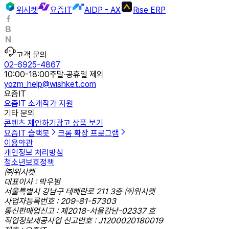
위시켓
요즘IT
AIDP - AX
Rise ERP
고객 문의
02-6925-4867
10:00-18:00
주말·공휴일 제외
yozm_help@wishket.com
요즘IT
요즘IT 소개
작가 지원
기타 문의
콘텐츠 제안하기
광고 상품 보기
요즘IT 슬랙봇
크롬 확장 프로그램
이용약관
개인정보 처리방침
청소년보호정책
㈜위시켓
대표이사 : 박우범
서울특별시 강남구 테헤란로 211 3층 ㈜위시켓
사업자등록번호 : 209-81-57303
통신판매업신고 : 제2018-서울강남-02337 호
직업정보제공사업 신고번호 : J1200020180019