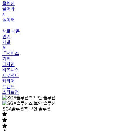
컬렉션
물어봐
놀이터
새로 나온
인기
개발
AI
IT서비스
기획
디자인
비즈니스
프로덕트
커리어
트렌드
스타트업
SGA솔루션즈 보안 솔루션