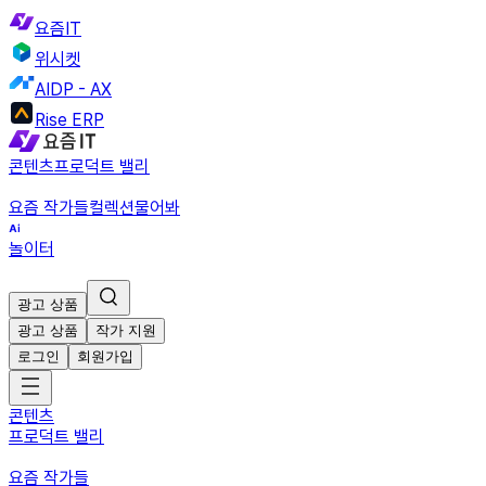
요즘IT
위시켓
AIDP - AX
Rise ERP
콘텐츠
프로덕트 밸리
요즘 작가들
컬렉션
물어봐
놀이터
광고 상품
광고 상품
작가 지원
로그인
회원가입
콘텐츠
프로덕트 밸리
요즘 작가들