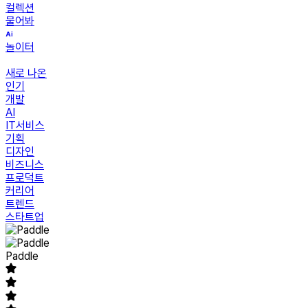
컬렉션
물어봐
놀이터
새로 나온
인기
개발
AI
IT서비스
기획
디자인
비즈니스
프로덕트
커리어
트렌드
스타트업
Paddle