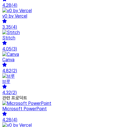
4.28
(
4
)
v0 by Vercel
3.35
(
4
)
Stitch
4.05
(
3
)
Canva
4.82
(
2
)
브루
4.32
(
2
)
관련 프로덕트
Microsoft PowerPoint
4.28
(
4
)