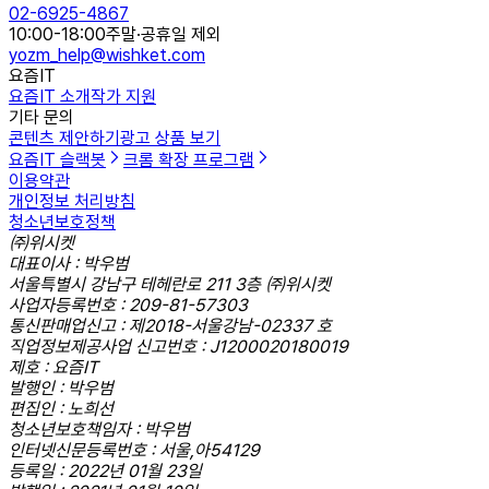
02-6925-4867
10:00-18:00
주말·공휴일 제외
yozm_help@wishket.com
요즘IT
요즘IT 소개
작가 지원
기타 문의
콘텐츠 제안하기
광고 상품 보기
요즘IT 슬랙봇
크롬 확장 프로그램
이용약관
개인정보 처리방침
청소년보호정책
㈜위시켓
대표이사 : 박우범
서울특별시 강남구 테헤란로 211 3층 ㈜위시켓
사업자등록번호 : 209-81-57303
통신판매업신고 : 제2018-서울강남-02337 호
직업정보제공사업 신고번호 : J1200020180019
제호 : 요즘IT
발행인 : 박우범
편집인 : 노희선
청소년보호책임자 : 박우범
인터넷신문등록번호 : 서울,아54129
등록일 : 2022년 01월 23일