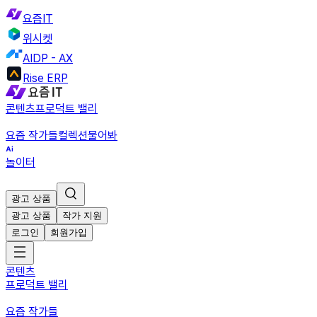
요즘IT
위시켓
AIDP - AX
Rise ERP
콘텐츠
프로덕트 밸리
요즘 작가들
컬렉션
물어봐
놀이터
광고 상품
광고 상품
작가 지원
로그인
회원가입
콘텐츠
프로덕트 밸리
요즘 작가들