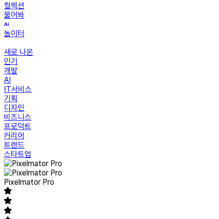
컬렉션
물어봐
놀이터
새로 나온
인기
개발
AI
IT서비스
기획
디자인
비즈니스
프로덕트
커리어
트렌드
스타트업
Pixelmator Pro