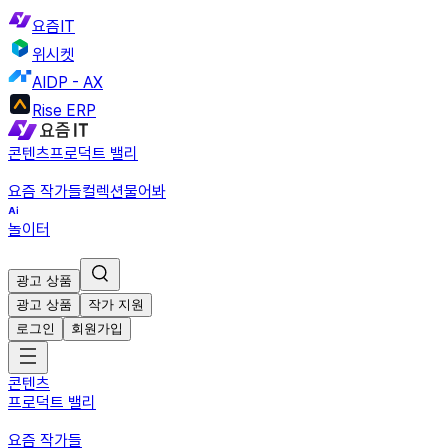
요즘IT
위시켓
AIDP - AX
Rise ERP
콘텐츠
프로덕트 밸리
요즘 작가들
컬렉션
물어봐
놀이터
광고 상품
광고 상품
작가 지원
로그인
회원가입
콘텐츠
프로덕트 밸리
요즘 작가들