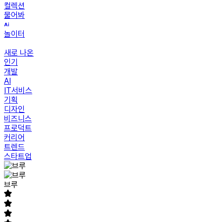
컬렉션
물어봐
놀이터
새로 나온
인기
개발
AI
IT서비스
기획
디자인
비즈니스
프로덕트
커리어
트렌드
스타트업
브루