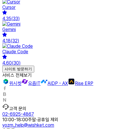
Cursor
4.35
(
33
)
Gemini
4.18
(
32
)
Claude Code
4.60
(
30
)
사이트 방문하기
서비스 전체보기
위시켓
요즘IT
AIDP - AX
Rise ERP
고객 문의
02-6925-4867
10:00-18:00
주말·공휴일 제외
yozm_help@wishket.com