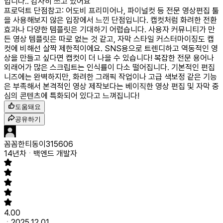
입니다.. 감사히 쓰고 있어요
프로덕트 단점
참고: 어도비 프리미어나, 파이널컷 등 전문 영상편집 툴
을 사용해보지 않은 입장에서 느낀 단점입니다. 캡컷처럼 화려한 전환
효과나 다양한 템플릿은 기대하기 어렵습니다. 사용자 커뮤니티가 만
든 영상 템플릿은 따로 없는 것 같고, 자막 스타일 커스터마이징도 캡
컷에 비해선 살짝 제한적이에요. SNS용으로 트렌디하고 역동적인 영
상을 만들고 싶다면 캡컷이 더 나을 수 있습니다! 복잡한 전문 용어나
외래어가 많은 스크립트는 인식률이 다소 떨어집니다. 기본적인 편집
니즈에는 완벽하지만, 화려한 그래픽 작업이나 고급 색보정 같은 기능
은 부족해서 본격적인 영상 제작보다는 베이직한 영상 편집 및 자막 중
심의 콘텐츠에 특화되어 있다고 느껴집니다!
도움돼요
공유하기
꼼꼼한티동이315606
14년차
백엔드 개발자
4.00
2025.12.01.