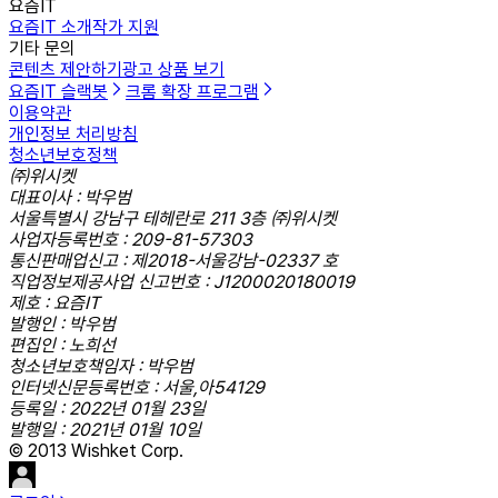
요즘IT
요즘IT 소개
작가 지원
기타 문의
콘텐츠 제안하기
광고 상품 보기
요즘IT 슬랙봇
크롬 확장 프로그램
이용약관
개인정보 처리방침
청소년보호정책
㈜위시켓
대표이사 : 박우범
서울특별시 강남구 테헤란로 211 3층 ㈜위시켓
사업자등록번호 : 209-81-57303
통신판매업신고 : 제2018-서울강남-02337 호
직업정보제공사업 신고번호 : J1200020180019
제호 : 요즘IT
발행인 : 박우범
편집인 : 노희선
청소년보호책임자 : 박우범
인터넷신문등록번호 : 서울,아54129
등록일 : 2022년 01월 23일
발행일 : 2021년 01월 10일
© 2013 Wishket Corp.