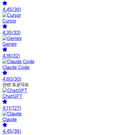
4.45
(
36
)
Cursor
4.35
(
33
)
Gemini
4.18
(
32
)
Claude Code
4.60
(
30
)
관련 프로덕트
ChatGPT
4.11
(
127
)
Claude
4.45
(
36
)