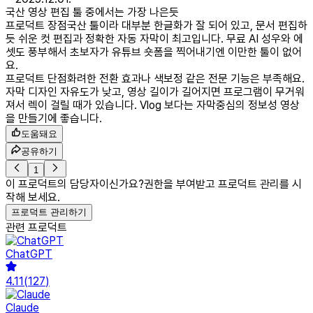
국산 영상 편집 툴 중에서는 가장 나은듯
프로덕트 장점
국산 툴이라 대부분 한글화가 잘 되어 있고, 문서 편집하
듯 쉬운 컷 편집과 정확한 자동 자막이 최고입니다. 무료 AI 성우와 에
셋도 풍부해서 초보자가 유튜브 숏폼을 찍어내기엔 이만한 툴이 없어
요.
프로덕트 단점
화려한 전환 효과나 색보정 같은 전문 기능은 부족해요.
자막 디자인 자유도가 낮고, 영상 길이가 길어지면 프로그램이 무거워
져서 렉이 걸릴 때가 있습니다. Vlog 보다는 자막중심의 정보성 영상
을 만들기에 좋습니다.
도움돼요
공유하기
1
이 프로덕트의 담당자이신가요?
권한을 부여받고 프로덕트 관리를 시
작해 보세요.
프로덕트 관리하기
관련 프로덕트
ChatGPT
4.11
(
127
)
Claude