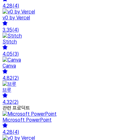
4.28
(
4
)
v0 by Vercel
3.35
(
4
)
Stitch
4.05
(
3
)
Canva
4.82
(
2
)
브루
4.32
(
2
)
관련 프로덕트
Microsoft PowerPoint
4.28
(
4
)