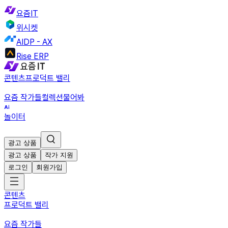
요즘IT
위시켓
AIDP - AX
Rise ERP
콘텐츠
프로덕트 밸리
요즘 작가들
컬렉션
물어봐
놀이터
광고 상품
광고 상품
작가 지원
로그인
회원가입
콘텐츠
프로덕트 밸리
요즘 작가들