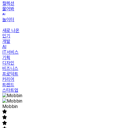
컬렉션
물어봐
놀이터
새로 나온
인기
개발
AI
IT서비스
기획
디자인
비즈니스
프로덕트
커리어
트렌드
스타트업
Mobbin