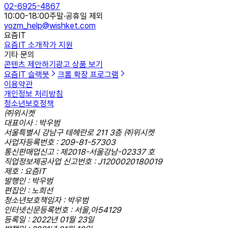
02-6925-4867
10:00-18:00
주말·공휴일 제외
yozm_help@wishket.com
요즘IT
요즘IT 소개
작가 지원
기타 문의
콘텐츠 제안하기
광고 상품 보기
요즘IT 슬랙봇
크롬 확장 프로그램
이용약관
개인정보 처리방침
청소년보호정책
㈜위시켓
대표이사 : 박우범
서울특별시 강남구 테헤란로 211 3층 ㈜위시켓
사업자등록번호 : 209-81-57303
통신판매업신고 : 제2018-서울강남-02337 호
직업정보제공사업 신고번호 : J1200020180019
제호 : 요즘IT
발행인 : 박우범
편집인 : 노희선
청소년보호책임자 : 박우범
인터넷신문등록번호 : 서울,아54129
등록일 : 2022년 01월 23일