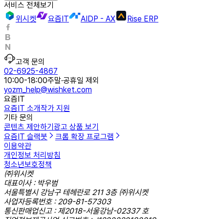
서비스 전체보기
위시켓
요즘IT
AIDP - AX
Rise ERP
고객 문의
02-6925-4867
10:00-18:00
주말·공휴일 제외
yozm_help@wishket.com
요즘IT
요즘IT 소개
작가 지원
기타 문의
콘텐츠 제안하기
광고 상품 보기
요즘IT 슬랙봇
크롬 확장 프로그램
이용약관
개인정보 처리방침
청소년보호정책
㈜위시켓
대표이사 : 박우범
서울특별시 강남구 테헤란로 211 3층 ㈜위시켓
사업자등록번호 : 209-81-57303
통신판매업신고 : 제2018-서울강남-02337 호