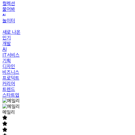
컬렉션
물어봐
놀이터
새로 나온
인기
개발
AI
IT서비스
기획
디자인
비즈니스
프로덕트
커리어
트렌드
스타트업
메일리