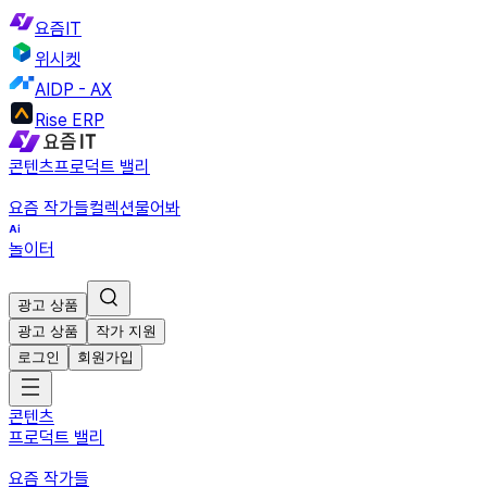
요즘IT
위시켓
AIDP - AX
Rise ERP
콘텐츠
프로덕트 밸리
요즘 작가들
컬렉션
물어봐
놀이터
광고 상품
광고 상품
작가 지원
로그인
회원가입
콘텐츠
프로덕트 밸리
요즘 작가들