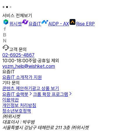
서비스 전체보기
위시켓
요즘IT
AIDP - AX
Rise ERP
고객 문의
02-6925-4867
10:00-18:00
주말·공휴일 제외
yozm_help@wishket.com
요즘IT
요즘IT 소개
작가 지원
기타 문의
콘텐츠 제안하기
광고 상품 보기
요즘IT 슬랙봇
크롬 확장 프로그램
이용약관
개인정보 처리방침
청소년보호정책
㈜위시켓
대표이사 : 박우범
서울특별시 강남구 테헤란로 211 3층 ㈜위시켓