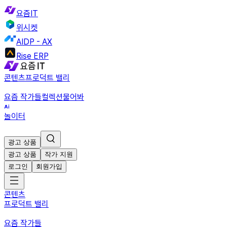
요즘IT
위시켓
AIDP - AX
Rise ERP
콘텐츠
프로덕트 밸리
요즘 작가들
컬렉션
물어봐
놀이터
광고 상품
광고 상품
작가 지원
로그인
회원가입
콘텐츠
프로덕트 밸리
요즘 작가들