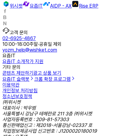
위시켓
요즘IT
AIDP - AX
Rise ERP
고객 문의
02-6925-4867
10:00-18:00
주말·공휴일 제외
yozm_help@wishket.com
요즘IT
요즘IT 소개
작가 지원
기타 문의
콘텐츠 제안하기
광고 상품 보기
요즘IT 슬랙봇
크롬 확장 프로그램
이용약관
개인정보 처리방침
청소년보호정책
㈜위시켓
대표이사 : 박우범
서울특별시 강남구 테헤란로 211 3층 ㈜위시켓
사업자등록번호 : 209-81-57303
통신판매업신고 : 제2018-서울강남-02337 호
직업정보제공사업 신고번호 : J1200020180019