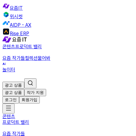
요즘IT
위시켓
AIDP - AX
Rise ERP
콘텐츠
프로덕트 밸리
요즘 작가들
컬렉션
물어봐
놀이터
광고 상품
광고 상품
작가 지원
로그인
회원가입
콘텐츠
프로덕트 밸리
요즘 작가들