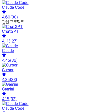
Claude Code
4.60
(
30
)
관련 프로덕트
ChatGPT
4.11
(
127
)
Claude
4.45
(
36
)
Cursor
4.35
(
33
)
Gemini
4.18
(
32
)
Claude Code