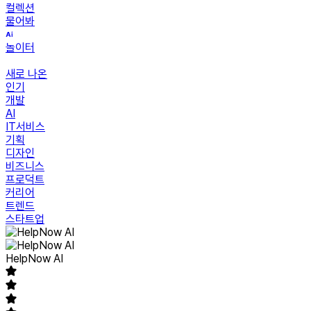
컬렉션
물어봐
놀이터
새로 나온
인기
개발
AI
IT서비스
기획
디자인
비즈니스
프로덕트
커리어
트렌드
스타트업
HelpNow AI