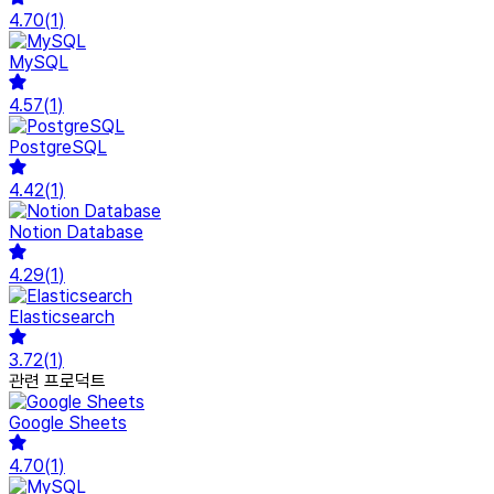
4.70
(
1
)
MySQL
4.57
(
1
)
PostgreSQL
4.42
(
1
)
Notion Database
4.29
(
1
)
Elasticsearch
3.72
(
1
)
관련 프로덕트
Google Sheets
4.70
(
1
)