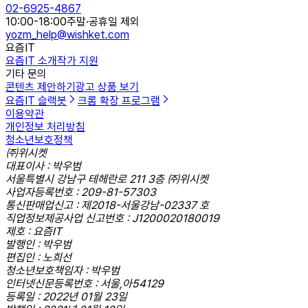
02-6925-4867
10:00-18:00
주말·공휴일 제외
yozm_help@wishket.com
요즘IT
요즘IT 소개
작가 지원
기타 문의
콘텐츠 제안하기
광고 상품 보기
요즘IT 슬랙봇
크롬 확장 프로그램
이용약관
개인정보 처리방침
청소년보호정책
㈜위시켓
대표이사 : 박우범
서울특별시 강남구 테헤란로 211 3층 ㈜위시켓
사업자등록번호 : 209-81-57303
통신판매업신고 : 제2018-서울강남-02337 호
직업정보제공사업 신고번호 : J1200020180019
제호 : 요즘IT
발행인 : 박우범
편집인 : 노희선
청소년보호책임자 : 박우범
인터넷신문등록번호 : 서울,아54129
등록일 : 2022년 01월 23일