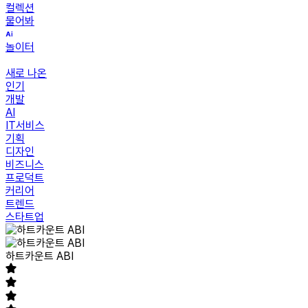
컬렉션
물어봐
놀이터
새로 나온
인기
개발
AI
IT서비스
기획
디자인
비즈니스
프로덕트
커리어
트렌드
스타트업
하트카운트 ABI