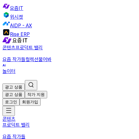
요즘IT
위시켓
AIDP - AX
Rise ERP
콘텐츠
프로덕트 밸리
요즘 작가들
컬렉션
물어봐
놀이터
광고 상품
광고 상품
작가 지원
로그인
회원가입
콘텐츠
프로덕트 밸리
요즘 작가들