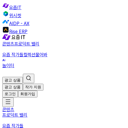
요즘IT
위시켓
AIDP - AX
Rise ERP
콘텐츠
프로덕트 밸리
요즘 작가들
컬렉션
물어봐
놀이터
광고 상품
광고 상품
작가 지원
로그인
회원가입
콘텐츠
프로덕트 밸리
요즘 작가들