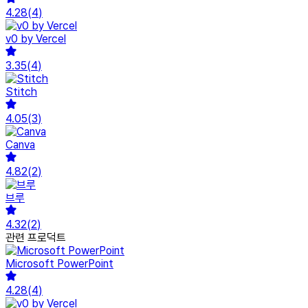
4.28
(
4
)
v0 by Vercel
3.35
(
4
)
Stitch
4.05
(
3
)
Canva
4.82
(
2
)
브루
4.32
(
2
)
관련 프로덕트
Microsoft PowerPoint
4.28
(
4
)