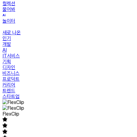
컬렉션
물어봐
놀이터
새로 나온
인기
개발
AI
IT서비스
기획
디자인
비즈니스
프로덕트
커리어
트렌드
스타트업
FlexClip