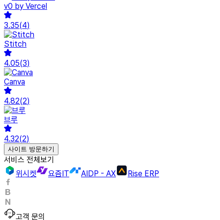
v0 by Vercel
3.35
(
4
)
Stitch
4.05
(
3
)
Canva
4.82
(
2
)
브루
4.32
(
2
)
사이트 방문하기
서비스 전체보기
위시켓
요즘IT
AIDP - AX
Rise ERP
고객 문의