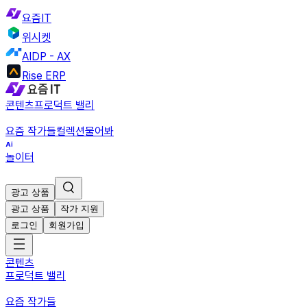
요즘IT
위시켓
AIDP - AX
Rise ERP
콘텐츠
프로덕트 밸리
요즘 작가들
컬렉션
물어봐
놀이터
광고 상품
광고 상품
작가 지원
로그인
회원가입
콘텐츠
프로덕트 밸리
요즘 작가들