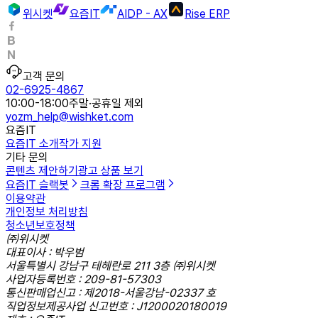
위시켓
요즘IT
AIDP - AX
Rise ERP
고객 문의
02-6925-4867
10:00-18:00
주말·공휴일 제외
yozm_help@wishket.com
요즘IT
요즘IT 소개
작가 지원
기타 문의
콘텐츠 제안하기
광고 상품 보기
요즘IT 슬랙봇
크롬 확장 프로그램
이용약관
개인정보 처리방침
청소년보호정책
㈜위시켓
대표이사 : 박우범
서울특별시 강남구 테헤란로 211 3층 ㈜위시켓
사업자등록번호 : 209-81-57303
통신판매업신고 : 제2018-서울강남-02337 호
직업정보제공사업 신고번호 : J1200020180019