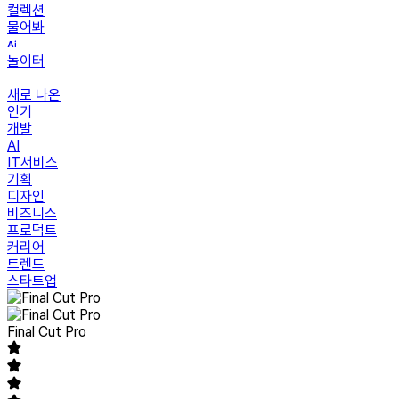
컬렉션
물어봐
놀이터
새로 나온
인기
개발
AI
IT서비스
기획
디자인
비즈니스
프로덕트
커리어
트렌드
스타트업
Final Cut Pro