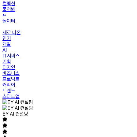
컬렉션
물어봐
놀이터
새로 나온
인기
개발
AI
IT서비스
기획
디자인
비즈니스
프로덕트
커리어
트렌드
스타트업
EY AI 컨설팅