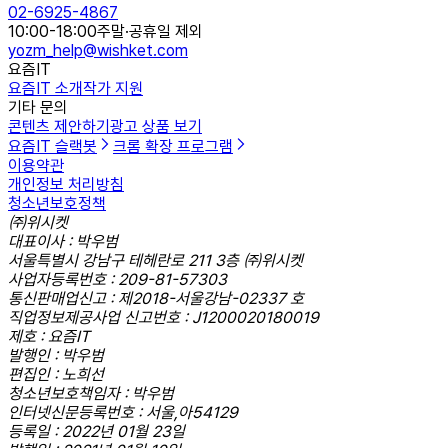
02-6925-4867
10:00-18:00
주말·공휴일 제외
yozm_help@wishket.com
요즘IT
요즘IT 소개
작가 지원
기타 문의
콘텐츠 제안하기
광고 상품 보기
요즘IT 슬랙봇
크롬 확장 프로그램
이용약관
개인정보 처리방침
청소년보호정책
㈜위시켓
대표이사 : 박우범
서울특별시 강남구 테헤란로 211 3층 ㈜위시켓
사업자등록번호 : 209-81-57303
통신판매업신고 : 제2018-서울강남-02337 호
직업정보제공사업 신고번호 : J1200020180019
제호 : 요즘IT
발행인 : 박우범
편집인 : 노희선
청소년보호책임자 : 박우범
인터넷신문등록번호 : 서울,아54129
등록일 : 2022년 01월 23일