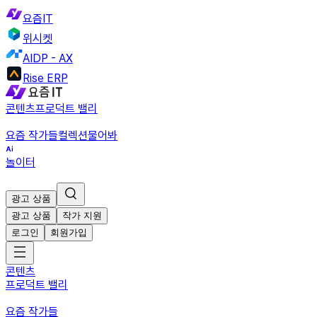
요즘IT
위시켓
AIDP - AX
Rise ERP
콘텐츠
프로덕트 밸리
요즘 작가들
컬렉션
물어봐
놀이터
광고 상품
광고 상품
작가 지원
로그인
회원가입
콘텐츠
프로덕트 밸리
요즘 작가들