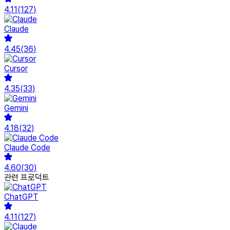
4.11
(
127
)
Claude
4.45
(
36
)
Cursor
4.35
(
33
)
Gemini
4.18
(
32
)
Claude Code
4.60
(
30
)
관련 프로덕트
ChatGPT
4.11
(
127
)