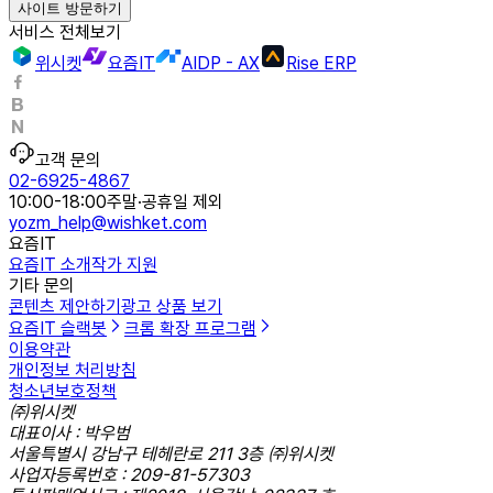
사이트 방문하기
서비스 전체보기
위시켓
요즘IT
AIDP - AX
Rise ERP
고객 문의
02-6925-4867
10:00-18:00
주말·공휴일 제외
yozm_help@wishket.com
요즘IT
요즘IT 소개
작가 지원
기타 문의
콘텐츠 제안하기
광고 상품 보기
요즘IT 슬랙봇
크롬 확장 프로그램
이용약관
개인정보 처리방침
청소년보호정책
㈜위시켓
대표이사 : 박우범
서울특별시 강남구 테헤란로 211 3층 ㈜위시켓
사업자등록번호 : 209-81-57303