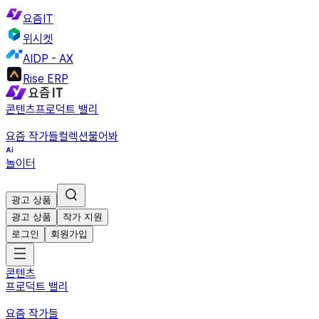
요즘IT
위시켓
AIDP - AX
Rise ERP
콘텐츠
프로덕트 밸리
요즘 작가들
컬렉션
물어봐
놀이터
광고 상품
광고 상품
작가 지원
로그인
회원가입
콘텐츠
프로덕트 밸리
요즘 작가들