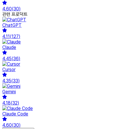
4.60
(
30
)
관련 프로덕트
ChatGPT
4.11
(
127
)
Claude
4.45
(
36
)
Cursor
4.35
(
33
)
Gemini
4.18
(
32
)
Claude Code
4.60
(
30
)