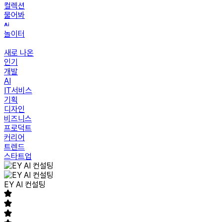
컬렉션
물어봐
놀이터
새로 나온
인기
개발
AI
IT서비스
기획
디자인
비즈니스
프로덕트
커리어
트렌드
스타트업
EY AI 컨설팅