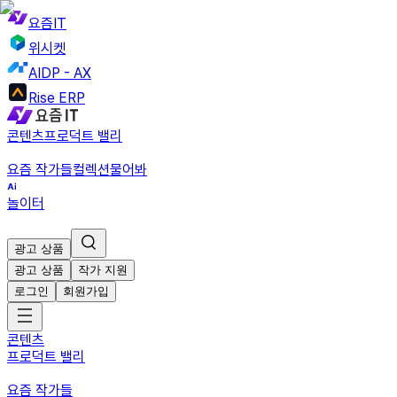
요즘IT
위시켓
AIDP - AX
Rise ERP
콘텐츠
프로덕트 밸리
요즘 작가들
컬렉션
물어봐
놀이터
광고 상품
광고 상품
작가 지원
로그인
회원가입
콘텐츠
프로덕트 밸리
요즘 작가들