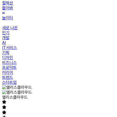
컬렉션
물어봐
놀이터
새로 나온
인기
개발
AI
IT서비스
기획
디자인
비즈니스
프로덕트
커리어
트렌드
스타트업
엘리스클라우드