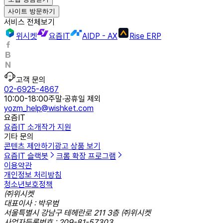
사이트 방문하기
서비스 전체보기
위시켓
요즘IT
AIDP - AX
Rise ERP
고객 문의
02-6925-4867
10:00-18:00
주말·공휴일 제외
yozm_help@wishket.com
요즘IT
요즘IT 소개
작가 지원
기타 문의
콘텐츠 제안하기
광고 상품 보기
요즘IT 슬랙봇
크롬 확장 프로그램
이용약관
개인정보 처리방침
청소년보호정책
㈜위시켓
대표이사 : 박우범
서울특별시 강남구 테헤란로 211 3층 ㈜위시켓
사업자등록번호 : 209-81-57303