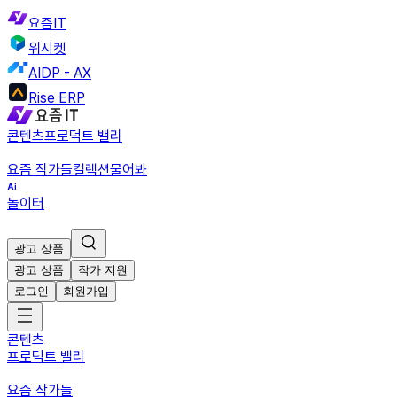
요즘IT
위시켓
AIDP - AX
Rise ERP
콘텐츠
프로덕트 밸리
요즘 작가들
컬렉션
물어봐
놀이터
광고 상품
광고 상품
작가 지원
로그인
회원가입
콘텐츠
프로덕트 밸리
요즘 작가들