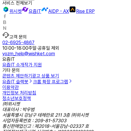
서비스 전체보기
위시켓
요즘IT
AIDP - AX
Rise ERP
고객 문의
02-6925-4867
10:00-18:00
주말·공휴일 제외
yozm_help@wishket.com
요즘IT
요즘IT 소개
작가 지원
기타 문의
콘텐츠 제안하기
광고 상품 보기
요즘IT 슬랙봇
크롬 확장 프로그램
이용약관
개인정보 처리방침
청소년보호정책
㈜위시켓
대표이사 : 박우범
서울특별시 강남구 테헤란로 211 3층 ㈜위시켓
사업자등록번호 : 209-81-57303
통신판매업신고 : 제2018-서울강남-02337 호