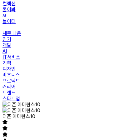
컬렉션
물어봐
놀이터
새로 나온
인기
개발
AI
IT서비스
기획
디자인
비즈니스
프로덕트
커리어
트렌드
스타트업
더존 아마란스10