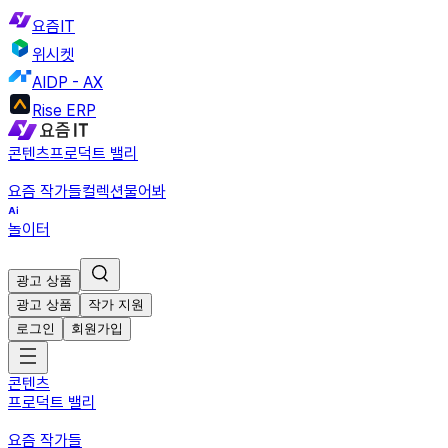
요즘IT
위시켓
AIDP - AX
Rise ERP
콘텐츠
프로덕트 밸리
요즘 작가들
컬렉션
물어봐
놀이터
광고 상품
광고 상품
작가 지원
로그인
회원가입
콘텐츠
프로덕트 밸리
요즘 작가들