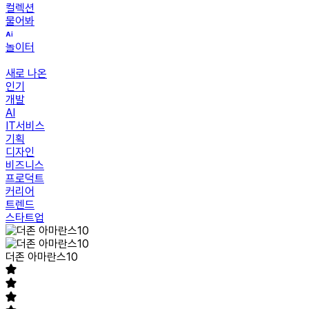
컬렉션
물어봐
놀이터
새로 나온
인기
개발
AI
IT서비스
기획
디자인
비즈니스
프로덕트
커리어
트렌드
스타트업
더존 아마란스10