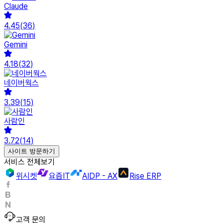
Claude
4.45
(
36
)
Gemini
4.18
(
32
)
네이버웍스
3.39
(
15
)
사람인
3.72
(
14
)
사이트 방문하기
서비스 전체보기
위시켓
요즘IT
AIDP - AX
Rise ERP
고객 문의