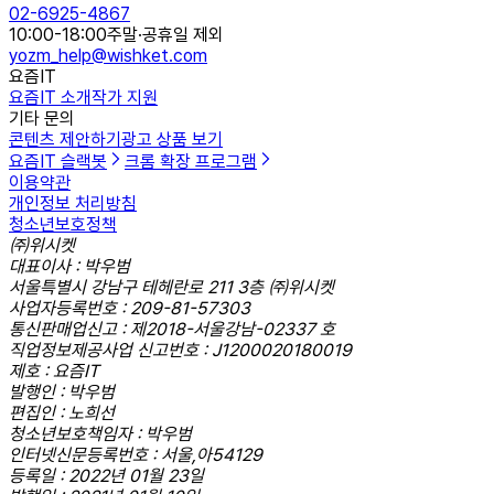
02-6925-4867
10:00-18:00
주말·공휴일 제외
yozm_help@wishket.com
요즘IT
요즘IT 소개
작가 지원
기타 문의
콘텐츠 제안하기
광고 상품 보기
요즘IT 슬랙봇
크롬 확장 프로그램
이용약관
개인정보 처리방침
청소년보호정책
㈜위시켓
대표이사 : 박우범
서울특별시 강남구 테헤란로 211 3층 ㈜위시켓
사업자등록번호 : 209-81-57303
통신판매업신고 : 제2018-서울강남-02337 호
직업정보제공사업 신고번호 : J1200020180019
제호 : 요즘IT
발행인 : 박우범
편집인 : 노희선
청소년보호책임자 : 박우범
인터넷신문등록번호 : 서울,아54129
등록일 : 2022년 01월 23일