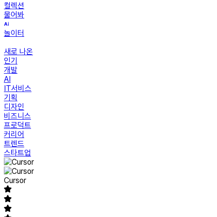
컬렉션
물어봐
놀이터
새로 나온
인기
개발
AI
IT서비스
기획
디자인
비즈니스
프로덕트
커리어
트렌드
스타트업
Cursor