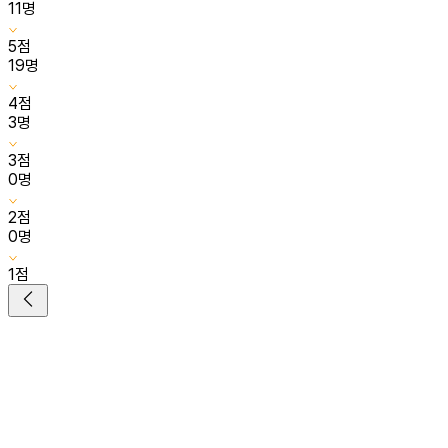
11
명
5
점
19
명
4
점
3
명
3
점
0
명
2
점
0
명
1
점