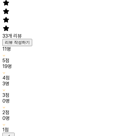
33
개 리뷰
리뷰 작성하기
11
명
5
점
19
명
4
점
3
명
3
점
0
명
2
점
0
명
1
점