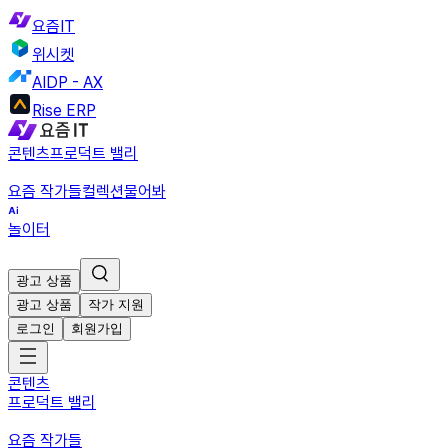
요즘IT
위시켓
AIDP - AX
Rise ERP
콘텐츠
프로덕트 밸리
요즘 작가들
컬렉션
물어봐
놀이터
광고 상품
광고 상품
작가 지원
로그인
회원가입
콘텐츠
프로덕트 밸리
요즘 작가들