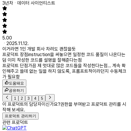
3년차
데이터 사이언티스트
5.00
2025.11.12.
이거라면 1인 개발 회사 차려도 괜찮을듯
프로덕트 장점
instruction을 써놓으면 일정한 코드 품질이 나온다는
덤 이미 작성한 코드를 설명을 잘해준다는점
프로덕트 단점
가끔 제 멋대로 많은 코드들을 작성한다는점... 계속 확
인해주고 쓸데 없는 일을 하지 않도록, 프롬프트적이라던지 수동체크
가 필요함
도움돼요
공유하기
1
2
3
4
5
이 프로덕트의 담당자이신가요?
권한을 부여받고 프로덕트 관리를 시
작해 보세요.
프로덕트 관리하기
관련 프로덕트