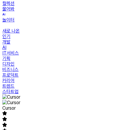
컬렉션
물어봐
놀이터
새로 나온
인기
개발
AI
IT서비스
기획
디자인
비즈니스
프로덕트
커리어
트렌드
스타트업
Cursor