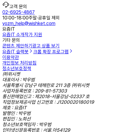
고객 문의
02-6925-4867
10:00-18:00
주말·공휴일 제외
yozm_help@wishket.com
요즘IT
요즘IT 소개
작가 지원
기타 문의
콘텐츠 제안하기
광고 상품 보기
요즘IT 슬랙봇
크롬 확장 프로그램
이용약관
개인정보 처리방침
청소년보호정책
㈜위시켓
대표이사 : 박우범
서울특별시 강남구 테헤란로 211 3층 ㈜위시켓
사업자등록번호 : 209-81-57303
통신판매업신고 : 제2018-서울강남-02337 호
직업정보제공사업 신고번호 : J1200020180019
제호 : 요즘IT
발행인 : 박우범
편집인 : 노희선
청소년보호책임자 : 박우범
인터넷신문등록번호 : 서울,아54129