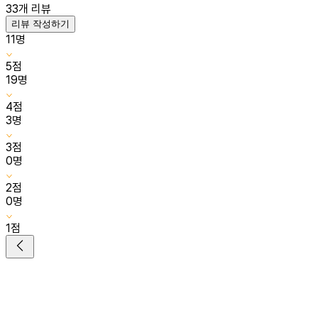
33
개 리뷰
리뷰 작성하기
11
명
5
점
19
명
4
점
3
명
3
점
0
명
2
점
0
명
1
점