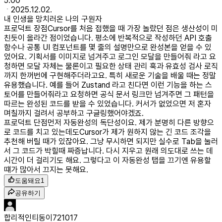
5.00
2025.12.02.
내 인생을 망치러온 나의 구원자
프로덕트 장점
Cursor를 처음 접했을 때 가장 놀랐던 점은 생산성이 미
친듯이 올라간 점이었습니다. 평소에 반복적으로 작성하던 API 호출
함수나 공통 UI 컴포넌트를 몇 줄의 설명만으로 완성본을 얻을 수 있
었어요. 기획서를 이미지로 넘겨주고 로그인 모달을 만들어줘 라고 요
청하면 모달 자체는 물론이고 필요한 상태 관리 훅과 유효성 검사 로직
까지 한꺼번에 구현해주더라고요. 특히 새로운 기술을 배울 때는 정말
유용했습니다. 예를 들어 Zustand 라고 친다면 이런 기능을 하는 스
토어를 만들어줘라고 요청하면 공식 문서 링크만 넘겨주면 그 패턴을
따르는 완성된 코드를 받을 수 있었습니다. 커서가 없었으면 저 혼자
며칠까지 걸려서 공부하고 구글링했어야겠죠.
프로덕트 단점
먼저 자동완성의 독단성이요. 제가 분명히 다른 방향으
로 코드를 치고 있는데도Cursor가 제가 원하지 않는 긴 코드 조각을
추천해 버릴 때가 있잖아요. 그냥 무시하면 되지만 실수로 Tab을 눌러
서 그 코드가 박힐때 짜증납니다. 다시 지우고 원래 의도대로 쓰는 데
시간이 더 걸리기도 해요. 그렇다고 이 자동완성 탭을 끄기엔 유용할
떄가 많아서 끄지는 못해요.
도움돼요
1
공유하기
합리적인티동이721017