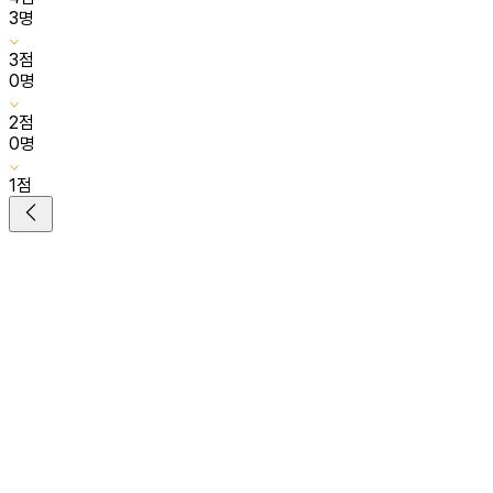
3
명
3
점
0
명
2
점
0
명
1
점