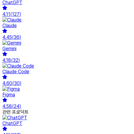
ChatGPT
4.11
(
127
)
Claude
4.45
(
36
)
Gemini
4.18
(
32
)
Claude Code
4.60
(
30
)
Figma
4.58
(
24
)
관련 프로덕트
ChatGPT