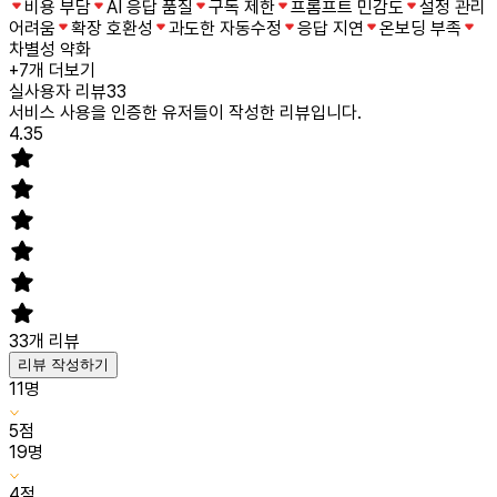
비용 부담
AI 응답 품질
구독 제한
프롬프트 민감도
설정 관리
어려움
확장 호환성
과도한 자동수정
응답 지연
온보딩 부족
차별성 약화
+
7개 더보기
실사용자 리뷰
33
서비스 사용을 인증한 유저들이 작성한 리뷰입니다.
4.35
33
개 리뷰
리뷰 작성하기
11
명
5
점
19
명
4
점