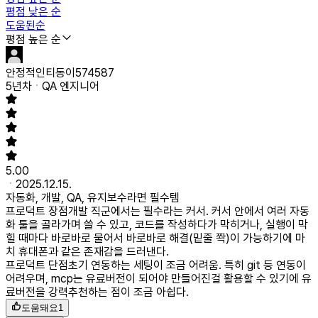
평점 낮은 순
도움된순
평점 높은 순
안정적인티동이574587
5년차
QA 엔지니어
5.00
2025.12.15.
자동화, 개발, QA, 유지보수라면 필수템
프로덕트 장점
개발 직군에서는 필수라는 커서. 커서 안에서 여러 자동
화 툴을 골라가며 쓸 수 있고, 코드를 작성하다가 막히거나, 실행이 막
힐 때마다 바로바로 물어서 바로바로 해결(밑줄 쫙)이 가능하기에 마
치 휴대폰과 같은 존재감을 드러낸다.
프로덕트 단점
초기 연동하는 세팅이 조금 어려움. 특히 git 등 연동이
어려우며, mcp는 유료버전이 되어야 만들어진걸 활용할 수 있기에 유
료버전을 강력추천하는 점이 조금 아쉽다.
도움돼요
1