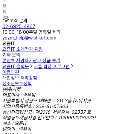
고객 문의
02-6925-4867
10:00-18:00
주말·공휴일 제외
yozm_help@wishket.com
요즘IT
요즘IT 소개
작가 지원
기타 문의
콘텐츠 제안하기
광고 상품 보기
요즘IT 슬랙봇
크롬 확장 프로그램
이용약관
개인정보 처리방침
청소년보호정책
㈜위시켓
대표이사 : 박우범
서울특별시 강남구 테헤란로 211 3층 ㈜위시켓
사업자등록번호 : 209-81-57303
통신판매업신고 : 제2018-서울강남-02337 호
직업정보제공사업 신고번호 : J1200020180019
제호 : 요즘IT
발행인 : 박우범