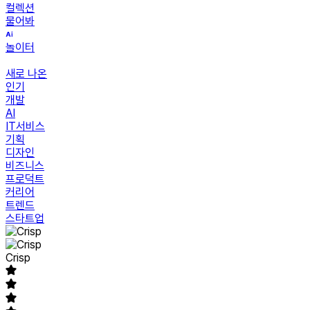
컬렉션
물어봐
놀이터
새로 나온
인기
개발
AI
IT서비스
기획
디자인
비즈니스
프로덕트
커리어
트렌드
스타트업
Crisp