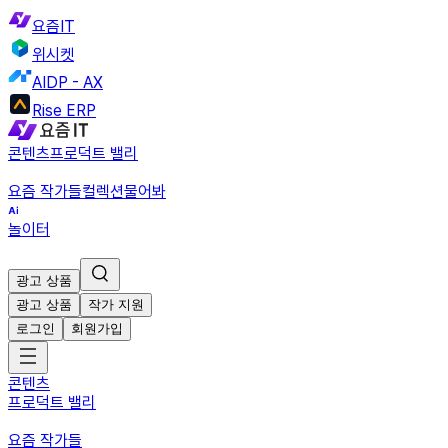
요즘IT
위시켓
AIDP - AX
Rise ERP
콘텐츠
프로덕트 밸리
요즘 작가들
컬렉션
물어봐
놀이터
광고 상품
광고 상품
작가 지원
로그인
회원가입
콘텐츠
프로덕트 밸리
요즘 작가들