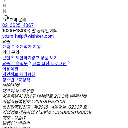
고객 문의
02-6925-4867
10:00-18:00
주말·공휴일 제외
yozm_help@wishket.com
요즘IT
요즘IT 소개
작가 지원
기타 문의
콘텐츠 제안하기
광고 상품 보기
요즘IT 슬랙봇
크롬 확장 프로그램
이용약관
개인정보 처리방침
청소년보호정책
㈜위시켓
대표이사 : 박우범
서울특별시 강남구 테헤란로 211 3층 ㈜위시켓
사업자등록번호 : 209-81-57303
통신판매업신고 : 제2018-서울강남-02337 호
직업정보제공사업 신고번호 : J1200020180019
제호 : 요즘IT
발행인 : 박우범