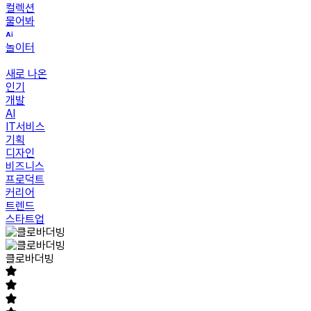
컬렉션
물어봐
놀이터
새로 나온
인기
개발
AI
IT서비스
기획
디자인
비즈니스
프로덕트
커리어
트렌드
스타트업
클로바더빙