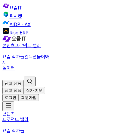
요즘IT
위시켓
AIDP - AX
Rise ERP
콘텐츠
프로덕트 밸리
요즘 작가들
컬렉션
물어봐
놀이터
광고 상품
광고 상품
작가 지원
로그인
회원가입
콘텐츠
프로덕트 밸리
요즘 작가들