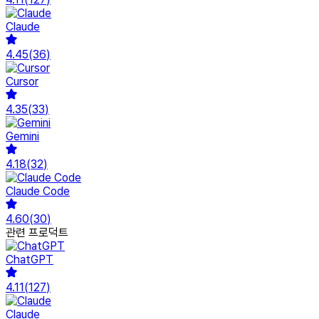
Claude
4.45
(
36
)
Cursor
4.35
(
33
)
Gemini
4.18
(
32
)
Claude Code
4.60
(
30
)
관련 프로덕트
ChatGPT
4.11
(
127
)
Claude