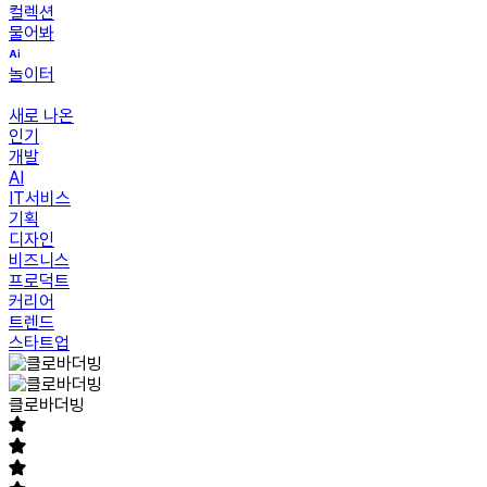
컬렉션
물어봐
놀이터
새로 나온
인기
개발
AI
IT서비스
기획
디자인
비즈니스
프로덕트
커리어
트렌드
스타트업
클로바더빙