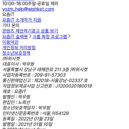
10:00-18:00
주말·공휴일 제외
yozm_help@wishket.com
요즘IT
요즘IT 소개
작가 지원
기타 문의
콘텐츠 제안하기
광고 상품 보기
요즘IT 슬랙봇
크롬 확장 프로그램
이용약관
개인정보 처리방침
청소년보호정책
㈜위시켓
대표이사 : 박우범
서울특별시 강남구 테헤란로 211 3층 ㈜위시켓
사업자등록번호 : 209-81-57303
통신판매업신고 : 제2018-서울강남-02337 호
직업정보제공사업 신고번호 : J1200020180019
제호 : 요즘IT
발행인 : 박우범
편집인 : 노희선
청소년보호책임자 : 박우범
인터넷신문등록번호 : 서울,아54129
등록일 : 2022년 01월 23일
발행일 : 2021년 01월 10일