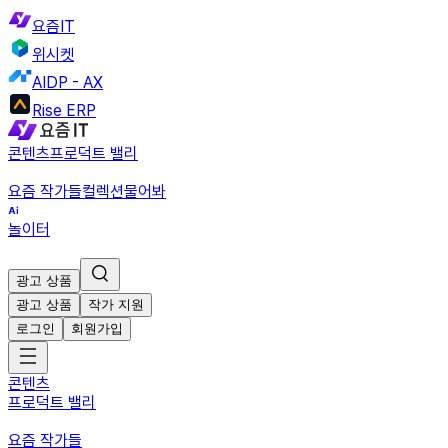
요즘IT
위시켓
AIDP - AX
Rise ERP
콘텐츠
프로덕트 밸리
요즘 작가들
컬렉션
물어봐
놀이터
광고 상품
광고 상품
작가 지원
로그인
회원가입
콘텐츠
프로덕트 밸리
요즘 작가들