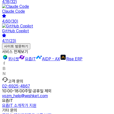
4.18
(
32
)
Claude Code
4.60
(
30
)
GitHub Copilot
4.11
(
23
)
사이트 방문하기
서비스 전체보기
위시켓
요즘IT
AIDP - AX
Rise ERP
고객 문의
02-6925-4867
10:00-18:00
주말·공휴일 제외
yozm_help@wishket.com
요즘IT
요즘IT 소개
작가 지원
기타 문의