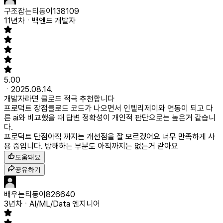
구조잡는티동이138109
11년차
백엔드 개발자
5.00
2025.08.14.
개발자라면 클로드 적극 추천합니다
프로덕트 장점
클로드 코드가 나오면서 인텔리제이와 연동이 되고 다
른 ai와 비교했을 때 답변 정확성이 개인적 판단으로는 높은거 같습니
다.
프로덕트 단점
아직 까지는 개선점을 잘 모르겠어요 너무 만족하게 사
용 중입니다. 방해하는 부분도 아직까지는 없는거 같아요
도움돼요
공유하기
배우는티동이826640
3년차
AI/ML/Data 엔지니어