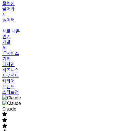
컬렉션
물어봐
놀이터
새로 나온
인기
개발
AI
IT서비스
기획
디자인
비즈니스
프로덕트
커리어
트렌드
스타트업
Claude