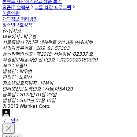
콘텐츠 제안하기
광고 상품 보기
요즘IT 슬랙봇
크롬 확장 프로그램
이용약관
개인정보 처리방침
청소년보호정책
㈜위시켓
대표이사 : 박우범
서울특별시 강남구 테헤란로 211 3층 ㈜위시켓
사업자등록번호 : 209-81-57303
통신판매업신고 : 제2018-서울강남-02337 호
직업정보제공사업 신고번호 : J1200020180019
제호 : 요즘IT
발행인 : 박우범
편집인 : 노희선
청소년보호책임자 : 박우범
인터넷신문등록번호 : 서울,아54129
등록일 : 2022년 01월 23일
발행일 : 2021년 01월 10일
© 2013 Wishket Corp.
로그인