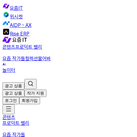
요즘IT
위시켓
AIDP - AX
Rise ERP
콘텐츠
프로덕트 밸리
요즘 작가들
컬렉션
물어봐
놀이터
광고 상품
광고 상품
작가 지원
로그인
회원가입
콘텐츠
프로덕트 밸리
요즘 작가들