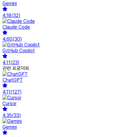
Gemini
4.18
(
32
)
Claude Code
4.60
(
30
)
GitHub Copilot
4.11
(
23
)
관련 프로덕트
ChatGPT
4.11
(
127
)
Cursor
4.35
(
33
)
Gemini