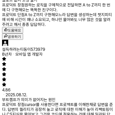
클로드 없이 코딩 불가
프로덕트 장점
원하는 로직을 구체적으로 전달하면 A to Z까지 한 번
에 다 구현해오는 똑똑한 친구이다.
프로덕트 단점
A to Z까지 구현해오느라 답변을 생성하는데 챗지피티
에 비해 시간이 꽤나 소요되고, 하나만 물어봐도 너무 많은 것을 알려
주려고 해서 종종 답답하다.
도움돼요
공유하기
설득하려는티동이573979
8년차
모바일 앱 개발자
4.86
2025.08.12.
부트캠프가 의미가 없어지는 원인
프로덕트 장점
cursor를 사용한다면 프로젝트를 이해한채로 답변을 준
다. 답변의 퀄리티가 굉장히 높고 로직에 대한 이해가 높아 리팩토링이
나 CS지식을 물어보고 그것을 코드에 적용하는 것에 대해 일관된 답