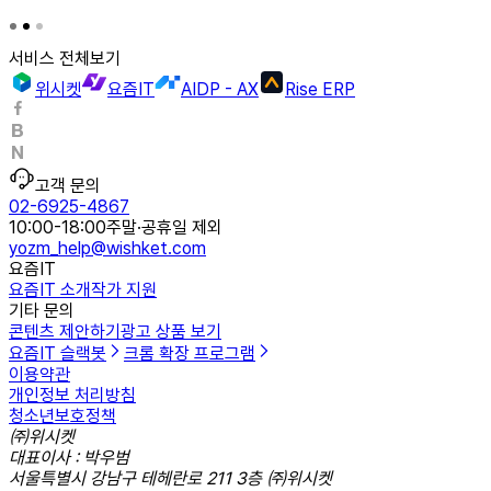
서비스 전체보기
위시켓
요즘IT
AIDP - AX
Rise ERP
고객 문의
02-6925-4867
10:00-18:00
주말·공휴일 제외
yozm_help@wishket.com
요즘IT
요즘IT 소개
작가 지원
기타 문의
콘텐츠 제안하기
광고 상품 보기
요즘IT 슬랙봇
크롬 확장 프로그램
이용약관
개인정보 처리방침
청소년보호정책
㈜위시켓
대표이사 : 박우범
서울특별시 강남구 테헤란로 211 3층 ㈜위시켓