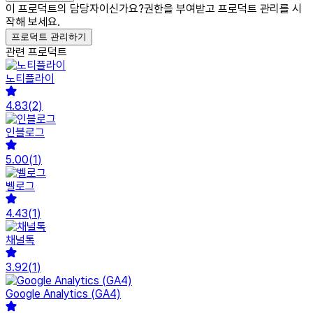
이 프로덕트의 담당자이신가요?
권한을 부여받고 프로덕트 관리를 시
작해 보세요.
프로덕트 관리하기
관련 프로덕트
노티플라이
4.83
(
2
)
인블로그
5.00
(
1
)
벨로그
4.43
(
1
)
채널톡
3.92
(
1
)
Google Analytics (GA4)