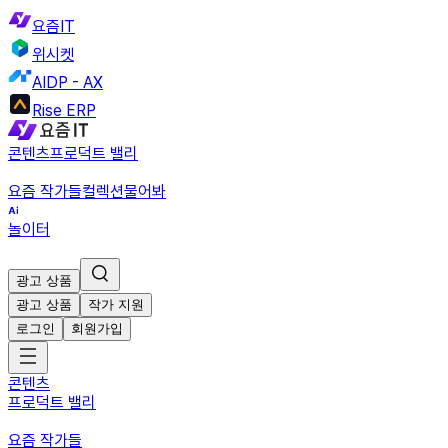
요즘IT
위시켓
AIDP - AX
Rise ERP
콘텐츠
프로덕트 밸리
요즘 작가들
컬렉션
물어봐
놀이터
광고 상품
광고 상품
작가 지원
로그인
회원가입
콘텐츠
프로덕트 밸리
요즘 작가들