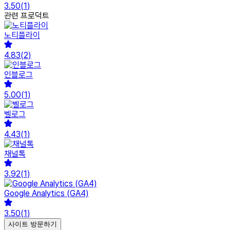
3.50
(
1
)
관련 프로덕트
노티플라이
4.83
(
2
)
인블로그
5.00
(
1
)
벨로그
4.43
(
1
)
채널톡
3.92
(
1
)
Google Analytics (GA4)
3.50
(
1
)
사이트 방문하기