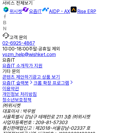
서비스 전체보기
위시켓
요즘IT
AIDP - AX
Rise ERP
고객 문의
02-6925-4867
10:00-18:00
주말·공휴일 제외
yozm_help@wishket.com
요즘IT
요즘IT 소개
작가 지원
기타 문의
콘텐츠 제안하기
광고 상품 보기
요즘IT 슬랙봇
크롬 확장 프로그램
이용약관
개인정보 처리방침
청소년보호정책
㈜위시켓
대표이사 : 박우범
서울특별시 강남구 테헤란로 211 3층 ㈜위시켓
사업자등록번호 : 209-81-57303
통신판매업신고 : 제2018-서울강남-02337 호