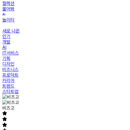
컬렉션
물어봐
놀이터
새로 나온
인기
개발
AI
IT서비스
기획
디자인
비즈니스
프로덕트
커리어
트렌드
스타트업
비즈고