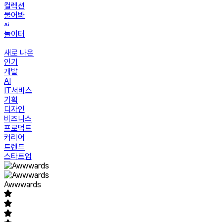
컬렉션
물어봐
놀이터
새로 나온
인기
개발
AI
IT서비스
기획
디자인
비즈니스
프로덕트
커리어
트렌드
스타트업
Awwwards