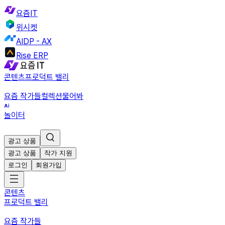
요즘IT
위시켓
AIDP - AX
Rise ERP
콘텐츠
프로덕트 밸리
요즘 작가들
컬렉션
물어봐
놀이터
광고 상품
광고 상품
작가 지원
로그인
회원가입
콘텐츠
프로덕트 밸리
요즘 작가들