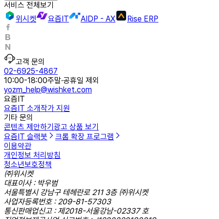
서비스 전체보기
위시켓
요즘IT
AIDP - AX
Rise ERP
고객 문의
02-6925-4867
10:00-18:00
주말·공휴일 제외
yozm_help@wishket.com
요즘IT
요즘IT 소개
작가 지원
기타 문의
콘텐츠 제안하기
광고 상품 보기
요즘IT 슬랙봇
크롬 확장 프로그램
이용약관
개인정보 처리방침
청소년보호정책
㈜위시켓
대표이사 : 박우범
서울특별시 강남구 테헤란로 211 3층 ㈜위시켓
사업자등록번호 : 209-81-57303
통신판매업신고 : 제2018-서울강남-02337 호