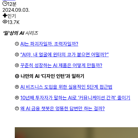
12
분
2024.09.03.
인기
13.7K
‘일’상의 AI
시리즈
①
AI는 파괴자일까, 조력자일까?
②
“AI야, 내 얼굴에 윈터의 코가 붙으면 어떨까?”
③
꾸준히 성장하는 AI 제품은 어떻게 만들까?
④ 나만의 AI ‘디자인 인턴’과 일하기
⑤
AI 비즈니스 도입을 위한 실용적인 5단계 접근법
⑥
10년째 투자자가 말하는 AI로 ‘커뮤니케이션 간격’ 줄이기
⑦
왜 AI 금융 챗봇은 엉뚱한 답변만 하는 걸까?