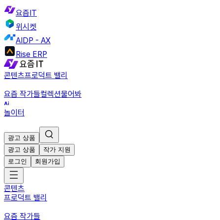
요즘IT
위시켓
AIDP - AX
Rise ERP
콘텐츠
프로덕트 밸리
요즘 작가들
컬렉션
물어봐
놀이터
광고 상품
광고 상품
작가 지원
로그인
회원가입
콘텐츠
프로덕트 밸리
요즘 작가들