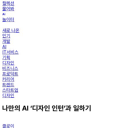
컬렉션
물어봐
놀이터
새로 나온
인기
개발
AI
IT서비스
기획
디자인
비즈니스
프로덕트
커리어
트렌드
스타트업
디자인
나만의 AI ‘디자인 인턴’과 일하기
클로이