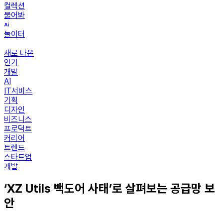
컬렉션
물어봐
놀이터
새로 나온
인기
개발
AI
IT서비스
기획
디자인
비즈니스
프로덕트
커리어
트렌드
스타트업
개발
‘XZ Utils 백도어 사태’로 살펴보는 공급망 보
안