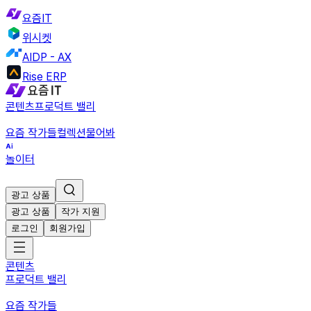
요즘IT
위시켓
AIDP - AX
Rise ERP
콘텐츠
프로덕트 밸리
요즘 작가들
컬렉션
물어봐
놀이터
광고 상품
광고 상품
작가 지원
로그인
회원가입
콘텐츠
프로덕트 밸리
요즘 작가들