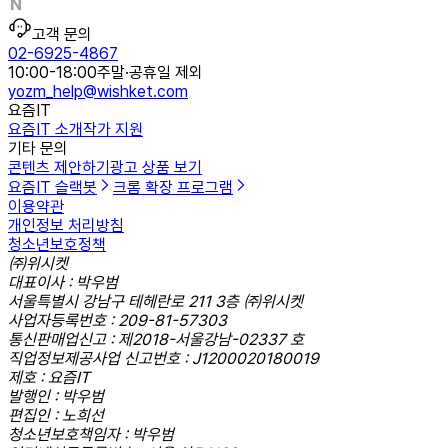
고객 문의
02-6925-4867
10:00-18:00
주말·공휴일 제외
yozm_help@wishket.com
요즘IT
요즘IT 소개
작가 지원
기타 문의
콘텐츠 제안하기
광고 상품 보기
요즘IT 슬랙봇
크롬 확장 프로그램
이용약관
개인정보 처리방침
청소년보호정책
㈜위시켓
대표이사 : 박우범
서울특별시 강남구 테헤란로 211 3층 ㈜위시켓
사업자등록번호 : 209-81-57303
통신판매업신고 : 제2018-서울강남-02337 호
직업정보제공사업 신고번호 : J1200020180019
제호 : 요즘IT
발행인 : 박우범
편집인 : 노희선
청소년보호책임자 : 박우범