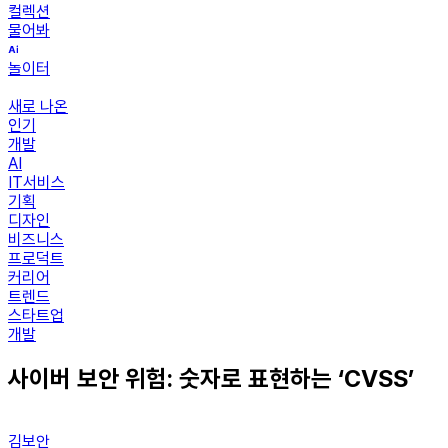
컬렉션
물어봐
놀이터
새로 나온
인기
개발
AI
IT서비스
기획
디자인
비즈니스
프로덕트
커리어
트렌드
스타트업
개발
사이버 보안 위험: 숫자로 표현하는 ‘CVSS’
김보안