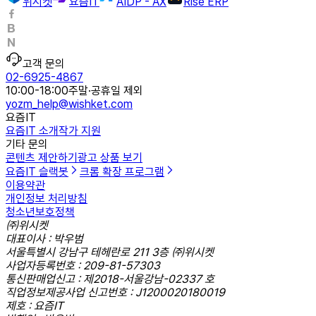
위시켓
요즘IT
AIDP - AX
Rise ERP
고객 문의
02-6925-4867
10:00-18:00
주말·공휴일 제외
yozm_help@wishket.com
요즘IT
요즘IT 소개
작가 지원
기타 문의
콘텐츠 제안하기
광고 상품 보기
요즘IT 슬랙봇
크롬 확장 프로그램
이용약관
개인정보 처리방침
청소년보호정책
㈜위시켓
대표이사 : 박우범
서울특별시 강남구 테헤란로 211 3층 ㈜위시켓
사업자등록번호 : 209-81-57303
통신판매업신고 : 제2018-서울강남-02337 호
직업정보제공사업 신고번호 : J1200020180019
제호 : 요즘IT