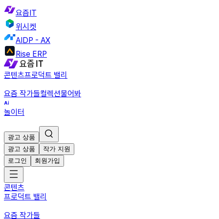
요즘IT
위시켓
AIDP - AX
Rise ERP
콘텐츠
프로덕트 밸리
요즘 작가들
컬렉션
물어봐
놀이터
광고 상품
광고 상품
작가 지원
로그인
회원가입
콘텐츠
프로덕트 밸리
요즘 작가들