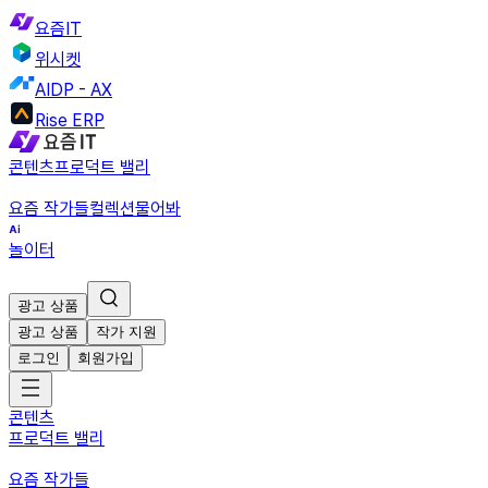
요즘IT
위시켓
AIDP - AX
Rise ERP
콘텐츠
프로덕트 밸리
요즘 작가들
컬렉션
물어봐
놀이터
광고 상품
광고 상품
작가 지원
로그인
회원가입
콘텐츠
프로덕트 밸리
요즘 작가들