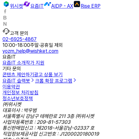
위시켓
요즘IT
AIDP - AX
Rise ERP
고객 문의
02-6925-4867
10:00-18:00
주말·공휴일 제외
yozm_help@wishket.com
요즘IT
요즘IT 소개
작가 지원
기타 문의
콘텐츠 제안하기
광고 상품 보기
요즘IT 슬랙봇
크롬 확장 프로그램
이용약관
개인정보 처리방침
청소년보호정책
㈜위시켓
대표이사 : 박우범
서울특별시 강남구 테헤란로 211 3층 ㈜위시켓
사업자등록번호 : 209-81-57303
통신판매업신고 : 제2018-서울강남-02337 호
직업정보제공사업 신고번호 : J1200020180019