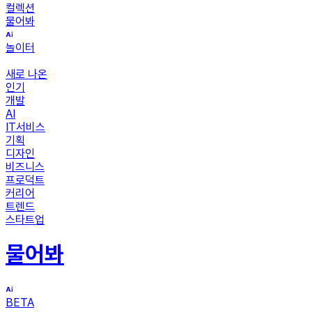
컬렉션
물어봐
놀이터
새로 나온
인기
개발
AI
IT서비스
기획
디자인
비즈니스
프로덕트
커리어
트렌드
스타트업
물어봐
BETA