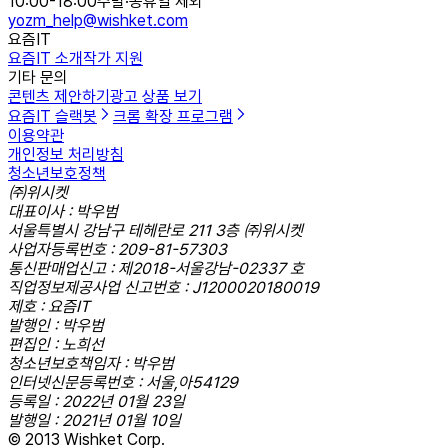
10:00-18:00
주말·공휴일 제외
yozm_help@wishket.com
요즘IT
요즘IT 소개
작가 지원
기타 문의
콘텐츠 제안하기
광고 상품 보기
요즘IT 슬랙봇
크롬 확장 프로그램
이용약관
개인정보 처리방침
청소년보호정책
㈜위시켓
대표이사 : 박우범
서울특별시 강남구 테헤란로 211 3층 ㈜위시켓
사업자등록번호 : 209-81-57303
통신판매업신고 : 제2018-서울강남-02337 호
직업정보제공사업 신고번호 : J1200020180019
제호 : 요즘IT
발행인 : 박우범
편집인 : 노희선
청소년보호책임자 : 박우범
인터넷신문등록번호 : 서울,아54129
등록일 : 2022년 01월 23일
발행일 : 2021년 01월 10일
© 2013 Wishket Corp.