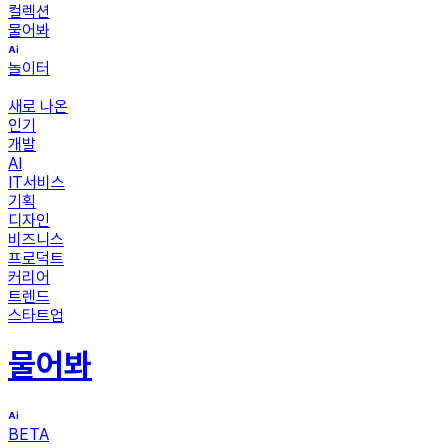
컬렉션
물어봐
놀이터
새로 나온
인기
개발
AI
IT서비스
기획
디자인
비즈니스
프로덕트
커리어
트렌드
스타트업
물어봐
BETA