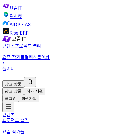
요즘IT
위시켓
AIDP - AX
Rise ERP
콘텐츠
프로덕트 밸리
요즘 작가들
컬렉션
물어봐
놀이터
광고 상품
광고 상품
작가 지원
로그인
회원가입
콘텐츠
프로덕트 밸리
요즘 작가들