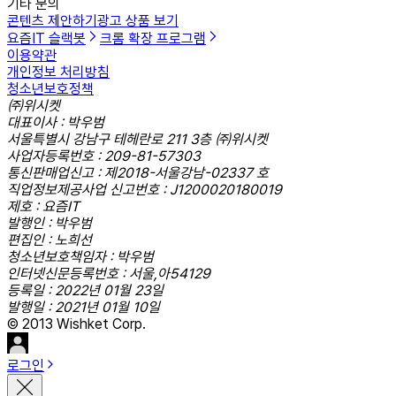
기타 문의
콘텐츠 제안하기
광고 상품 보기
요즘IT 슬랙봇
크롬 확장 프로그램
이용약관
개인정보 처리방침
청소년보호정책
㈜위시켓
대표이사 : 박우범
서울특별시 강남구 테헤란로 211 3층 ㈜위시켓
사업자등록번호 : 209-81-57303
통신판매업신고 : 제2018-서울강남-02337 호
직업정보제공사업 신고번호 : J1200020180019
제호 : 요즘IT
발행인 : 박우범
편집인 : 노희선
청소년보호책임자 : 박우범
인터넷신문등록번호 : 서울,아54129
등록일 : 2022년 01월 23일
발행일 : 2021년 01월 10일
© 2013 Wishket Corp.
로그인