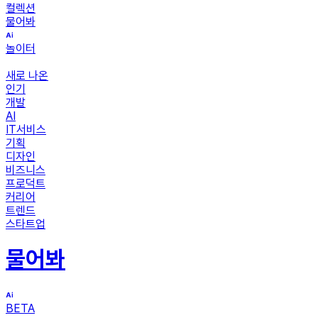
컬렉션
물어봐
놀이터
새로 나온
인기
개발
AI
IT서비스
기획
디자인
비즈니스
프로덕트
커리어
트렌드
스타트업
물어봐
BETA