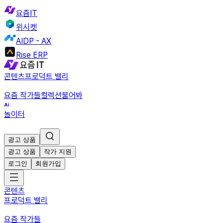
요즘IT
위시켓
AIDP - AX
Rise ERP
콘텐츠
프로덕트 밸리
요즘 작가들
컬렉션
물어봐
놀이터
광고 상품
광고 상품
작가 지원
로그인
회원가입
콘텐츠
프로덕트 밸리
요즘 작가들