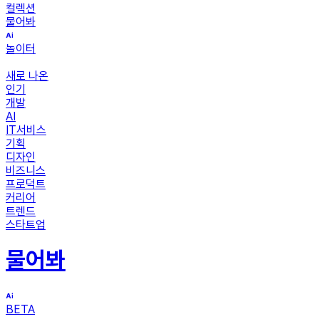
컬렉션
물어봐
놀이터
새로 나온
인기
개발
AI
IT서비스
기획
디자인
비즈니스
프로덕트
커리어
트렌드
스타트업
물어봐
BETA