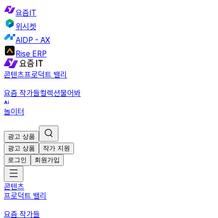
요즘IT
위시켓
AIDP - AX
Rise ERP
콘텐츠
프로덕트 밸리
요즘 작가들
컬렉션
물어봐
놀이터
광고 상품
광고 상품
작가 지원
로그인
회원가입
콘텐츠
프로덕트 밸리
요즘 작가들