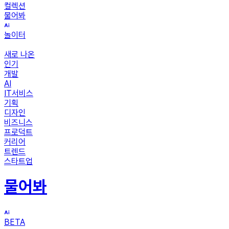
컬렉션
물어봐
놀이터
새로 나온
인기
개발
AI
IT서비스
기획
디자인
비즈니스
프로덕트
커리어
트렌드
스타트업
물어봐
BETA