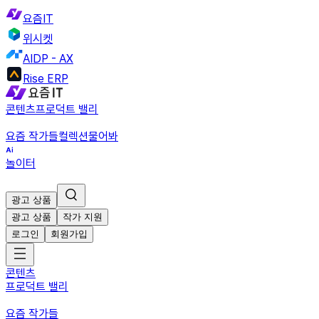
요즘IT
위시켓
AIDP - AX
Rise ERP
콘텐츠
프로덕트 밸리
요즘 작가들
컬렉션
물어봐
놀이터
광고 상품
광고 상품
작가 지원
로그인
회원가입
콘텐츠
프로덕트 밸리
요즘 작가들