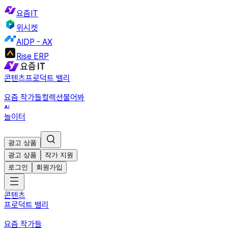
요즘IT
위시켓
AIDP - AX
Rise ERP
콘텐츠
프로덕트 밸리
요즘 작가들
컬렉션
물어봐
놀이터
광고 상품
광고 상품
작가 지원
로그인
회원가입
콘텐츠
프로덕트 밸리
요즘 작가들