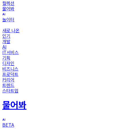
컬렉션
물어봐
놀이터
새로 나온
인기
개발
AI
IT서비스
기획
디자인
비즈니스
프로덕트
커리어
트렌드
스타트업
물어봐
BETA