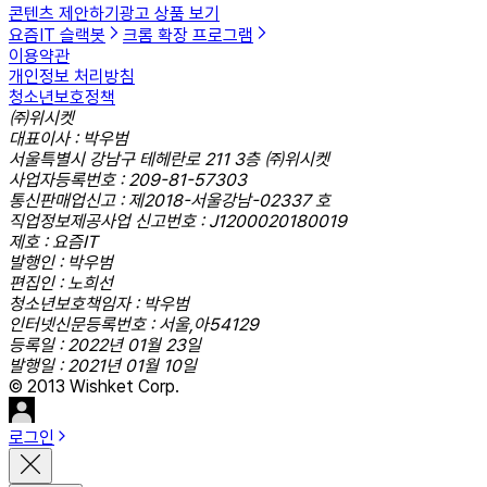
콘텐츠 제안하기
광고 상품 보기
요즘IT 슬랙봇
크롬 확장 프로그램
이용약관
개인정보 처리방침
청소년보호정책
㈜위시켓
대표이사 : 박우범
서울특별시 강남구 테헤란로 211 3층 ㈜위시켓
사업자등록번호 : 209-81-57303
통신판매업신고 : 제2018-서울강남-02337 호
직업정보제공사업 신고번호 : J1200020180019
제호 : 요즘IT
발행인 : 박우범
편집인 : 노희선
청소년보호책임자 : 박우범
인터넷신문등록번호 : 서울,아54129
등록일 : 2022년 01월 23일
발행일 : 2021년 01월 10일
© 2013 Wishket Corp.
로그인