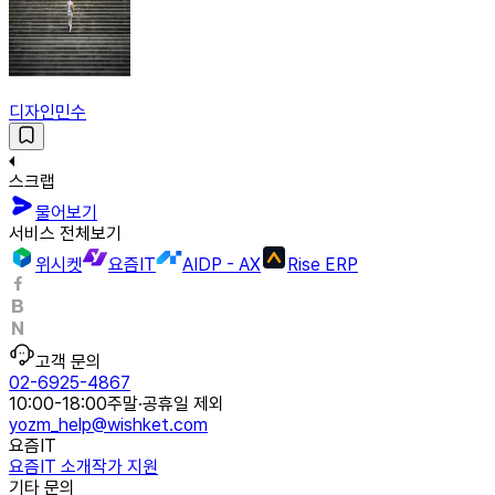
디자인민수
스크랩
물어보기
서비스 전체보기
위시켓
요즘IT
AIDP - AX
Rise ERP
고객 문의
02-6925-4867
10:00-18:00
주말·공휴일 제외
yozm_help@wishket.com
요즘IT
요즘IT 소개
작가 지원
기타 문의