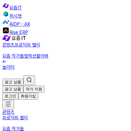
요즘IT
위시켓
AIDP - AX
Rise ERP
콘텐츠
프로덕트 밸리
요즘 작가들
컬렉션
물어봐
놀이터
광고 상품
광고 상품
작가 지원
로그인
회원가입
콘텐츠
프로덕트 밸리
요즘 작가들