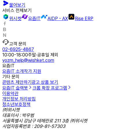
물어보기
서비스 전체보기
위시켓
요즘IT
AIDP - AX
Rise ERP
고객 문의
02-6925-4867
10:00-18:00
주말·공휴일 제외
yozm_help@wishket.com
요즘IT
요즘IT 소개
작가 지원
기타 문의
콘텐츠 제안하기
광고 상품 보기
요즘IT 슬랙봇
크롬 확장 프로그램
이용약관
개인정보 처리방침
청소년보호정책
㈜위시켓
대표이사 : 박우범
서울특별시 강남구 테헤란로 211 3층 ㈜위시켓
사업자등록번호 : 209-81-57303