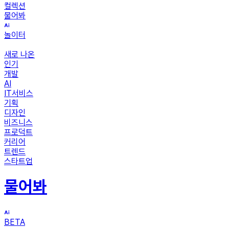
컬렉션
물어봐
놀이터
새로 나온
인기
개발
AI
IT서비스
기획
디자인
비즈니스
프로덕트
커리어
트렌드
스타트업
물어봐
BETA