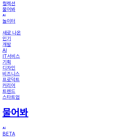
컬렉션
물어봐
놀이터
새로 나온
인기
개발
AI
IT서비스
기획
디자인
비즈니스
프로덕트
커리어
트렌드
스타트업
물어봐
BETA