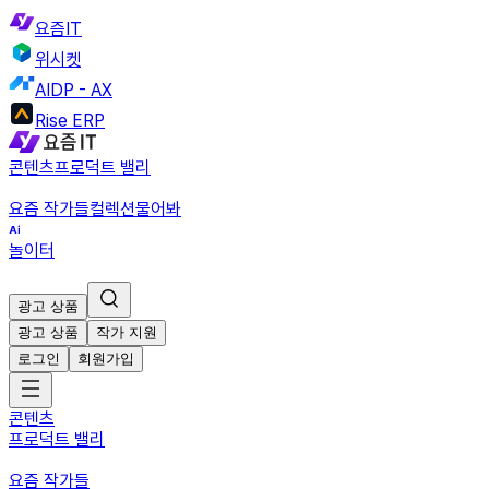
요즘IT
위시켓
AIDP - AX
Rise ERP
콘텐츠
프로덕트 밸리
요즘 작가들
컬렉션
물어봐
놀이터
광고 상품
광고 상품
작가 지원
로그인
회원가입
콘텐츠
프로덕트 밸리
요즘 작가들