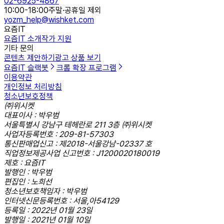
02-6925-4867
10:00-18:00
주말·공휴일 제외
yozm_help@wishket.com
요즘IT
요즘IT 소개
작가 지원
기타 문의
콘텐츠 제안하기
광고 상품 보기
요즘IT 슬랙봇
크롬 확장 프로그램
이용약관
개인정보 처리방침
청소년보호정책
㈜위시켓
대표이사 : 박우범
서울특별시 강남구 테헤란로 211 3층 ㈜위시켓
사업자등록번호 : 209-81-57303
통신판매업신고 : 제2018-서울강남-02337 호
직업정보제공사업 신고번호 : J1200020180019
제호 : 요즘IT
발행인 : 박우범
편집인 : 노희선
청소년보호책임자 : 박우범
인터넷신문등록번호 : 서울,아54129
등록일 : 2022년 01월 23일
발행일 : 2021년 01월 10일