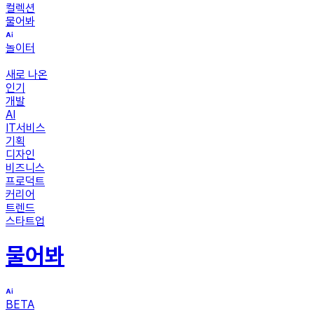
컬렉션
물어봐
놀이터
새로 나온
인기
개발
AI
IT서비스
기획
디자인
비즈니스
프로덕트
커리어
트렌드
스타트업
물어봐
BETA