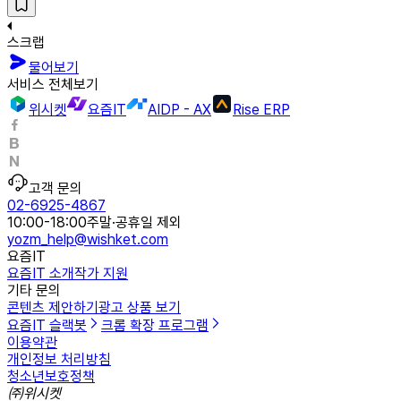
스크랩
물어보기
서비스 전체보기
위시켓
요즘IT
AIDP - AX
Rise ERP
고객 문의
02-6925-4867
10:00-18:00
주말·공휴일 제외
yozm_help@wishket.com
요즘IT
요즘IT 소개
작가 지원
기타 문의
콘텐츠 제안하기
광고 상품 보기
요즘IT 슬랙봇
크롬 확장 프로그램
이용약관
개인정보 처리방침
청소년보호정책
㈜위시켓