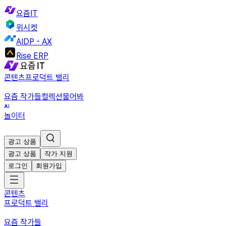
요즘IT
위시켓
AIDP - AX
Rise ERP
콘텐츠
프로덕트 밸리
요즘 작가들
컬렉션
물어봐
놀이터
광고 상품
광고 상품
작가 지원
로그인
회원가입
콘텐츠
프로덕트 밸리
요즘 작가들