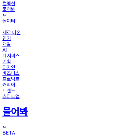
컬렉션
물어봐
놀이터
새로 나온
인기
개발
AI
IT서비스
기획
디자인
비즈니스
프로덕트
커리어
트렌드
스타트업
물어봐
BETA