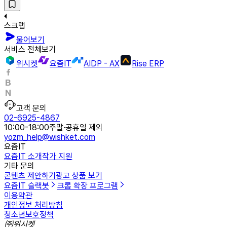
스크랩
물어보기
서비스 전체보기
위시켓
요즘IT
AIDP - AX
Rise ERP
고객 문의
02-6925-4867
10:00-18:00
주말·공휴일 제외
yozm_help@wishket.com
요즘IT
요즘IT 소개
작가 지원
기타 문의
콘텐츠 제안하기
광고 상품 보기
요즘IT 슬랙봇
크롬 확장 프로그램
이용약관
개인정보 처리방침
청소년보호정책
㈜위시켓