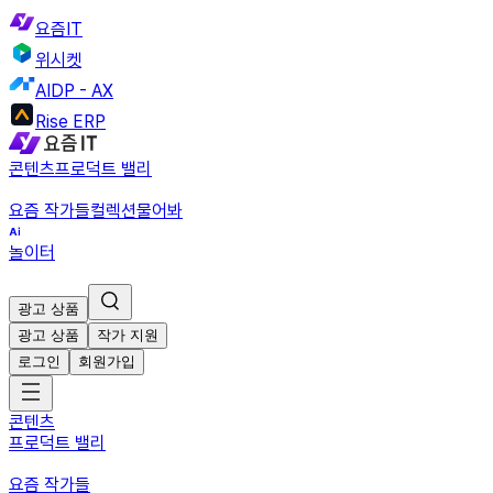
요즘IT
위시켓
AIDP - AX
Rise ERP
콘텐츠
프로덕트 밸리
요즘 작가들
컬렉션
물어봐
놀이터
광고 상품
광고 상품
작가 지원
로그인
회원가입
콘텐츠
프로덕트 밸리
요즘 작가들