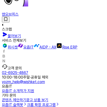
맨오브피스
스크랩
물어보기
서비스 전체보기
위시켓
요즘IT
AIDP - AX
Rise ERP
고객 문의
02-6925-4867
10:00-18:00
주말·공휴일 제외
yozm_help@wishket.com
요즘IT
요즘IT 소개
작가 지원
기타 문의
콘텐츠 제안하기
광고 상품 보기
요즘IT 슬랙봇
크롬 확장 프로그램