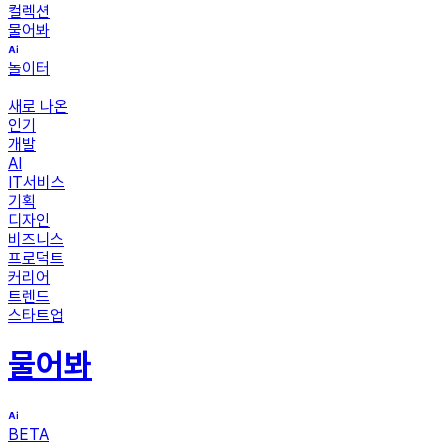
컬렉션
물어봐
놀이터
새로 나온
인기
개발
AI
IT서비스
기획
디자인
비즈니스
프로덕트
커리어
트렌드
스타트업
물어봐
BETA