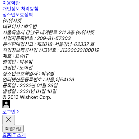
이용약관
개인정보 처리방침
청소년보호정책
㈜위시켓
대표이사 : 박우범
서울특별시 강남구 테헤란로 211 3층 ㈜위시켓
사업자등록번호 : 209-81-57303
통신판매업신고 : 제2018-서울강남-02337 호
직업정보제공사업 신고번호 : J1200020180019
제호 : 요즘IT
발행인 : 박우범
편집인 : 노희선
청소년보호책임자 : 박우범
인터넷신문등록번호 : 서울,아54129
등록일 : 2022년 01월 23일
발행일 : 2021년 01월 10일
© 2013 Wishket Corp.
로그인
회원가입
요즘IT 소개