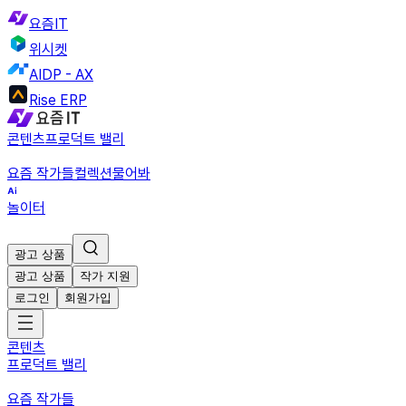
요즘IT
위시켓
AIDP - AX
Rise ERP
콘텐츠
프로덕트 밸리
요즘 작가들
컬렉션
물어봐
놀이터
광고 상품
광고 상품
작가 지원
로그인
회원가입
콘텐츠
프로덕트 밸리
요즘 작가들