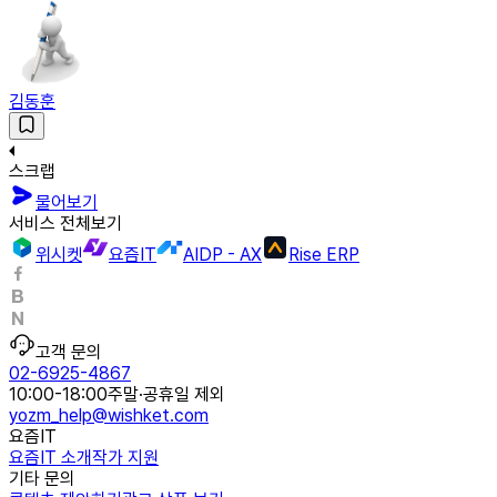
김동훈
스크랩
물어보기
서비스 전체보기
위시켓
요즘IT
AIDP - AX
Rise ERP
고객 문의
02-6925-4867
10:00-18:00
주말·공휴일 제외
yozm_help@wishket.com
요즘IT
요즘IT 소개
작가 지원
기타 문의