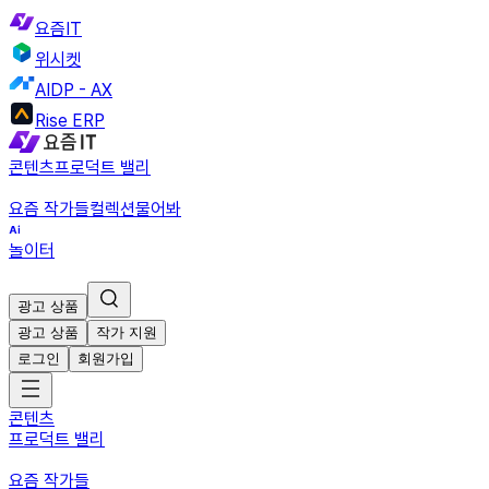
요즘IT
위시켓
AIDP - AX
Rise ERP
콘텐츠
프로덕트 밸리
요즘 작가들
컬렉션
물어봐
놀이터
광고 상품
광고 상품
작가 지원
로그인
회원가입
콘텐츠
프로덕트 밸리
요즘 작가들