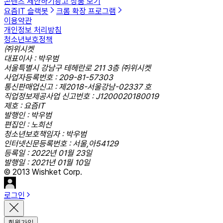
콘텐츠 제안하기
광고 상품 보기
요즘IT 슬랙봇
크롬 확장 프로그램
이용약관
개인정보 처리방침
청소년보호정책
㈜위시켓
대표이사 : 박우범
서울특별시 강남구 테헤란로 211 3층 ㈜위시켓
사업자등록번호 : 209-81-57303
통신판매업신고 : 제2018-서울강남-02337 호
직업정보제공사업 신고번호 : J1200020180019
제호 : 요즘IT
발행인 : 박우범
편집인 : 노희선
청소년보호책임자 : 박우범
인터넷신문등록번호 : 서울,아54129
등록일 : 2022년 01월 23일
발행일 : 2021년 01월 10일
© 2013 Wishket Corp.
로그인
회원가입