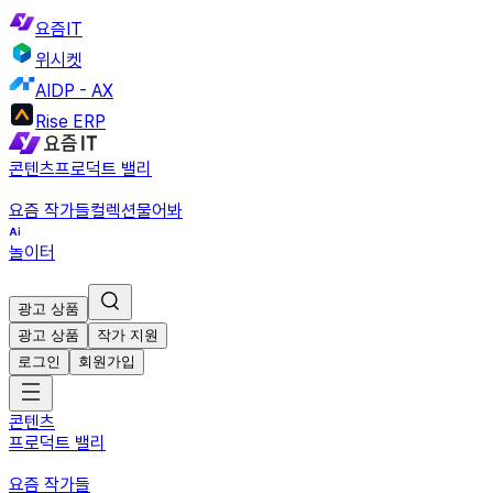
요즘IT
위시켓
AIDP - AX
Rise ERP
콘텐츠
프로덕트 밸리
요즘 작가들
컬렉션
물어봐
놀이터
광고 상품
광고 상품
작가 지원
로그인
회원가입
콘텐츠
프로덕트 밸리
요즘 작가들