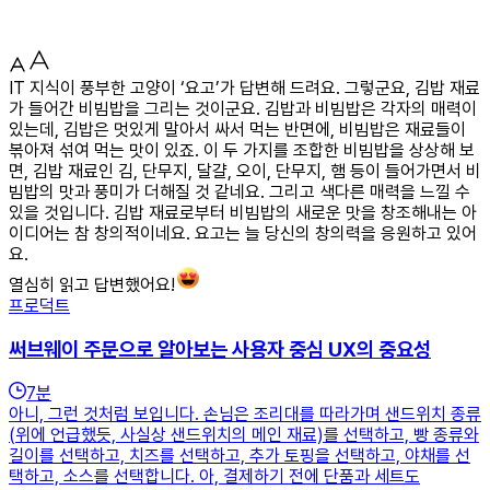
IT 지식이 풍부한 고양이 ‘요고’가 답변해 드려요. 그렇군요, 김밥 재료
가 들어간 비빔밥을 그리는 것이군요. 김밥과 비빔밥은 각자의 매력이
있는데, 김밥은 멋있게 말아서 싸서 먹는 반면에, 비빔밥은 재료들이
볶아져 섞여 먹는 맛이 있죠. 이 두 가지를 조합한 비빔밥을 상상해 보
면, 김밥 재료인 김, 단무지, 달걀, 오이, 단무지, 햄 등이 들어가면서 비
빔밥의 맛과 풍미가 더해질 것 같네요. 그리고 색다른 매력을 느낄 수
있을 것입니다. 김밥 재료로부터 비빔밥의 새로운 맛을 창조해내는 아
이디어는 참 창의적이네요. 요고는 늘 당신의 창의력을 응원하고 있어
요.
열심히 읽고 답변했어요!
프로덕트
써브웨이 주문으로 알아보는 사용자 중심 UX의 중요성
7
분
아니, 그런 것처럼 보입니다. 손님은 조리대를 따라가며 샌드위치 종류
(위에 언급했듯, 사실상 샌드위치의 메인 재료)를 선택하고, 빵 종류와
길이를 선택하고, 치즈를 선택하고, 추가 토핑을 선택하고, 야채를 선
택하고, 소스를 선택합니다. 아, 결제하기 전에 단품과 세트도