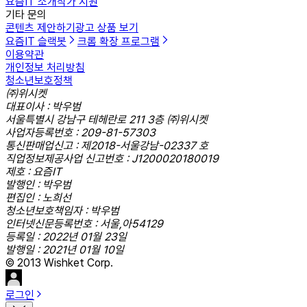
요즘IT 소개
작가 지원
기타 문의
콘텐츠 제안하기
광고 상품 보기
요즘IT 슬랙봇
크롬 확장 프로그램
이용약관
개인정보 처리방침
청소년보호정책
㈜위시켓
대표이사 : 박우범
서울특별시 강남구 테헤란로 211 3층 ㈜위시켓
사업자등록번호 : 209-81-57303
통신판매업신고 : 제2018-서울강남-02337 호
직업정보제공사업 신고번호 : J1200020180019
제호 : 요즘IT
발행인 : 박우범
편집인 : 노희선
청소년보호책임자 : 박우범
인터넷신문등록번호 : 서울,아54129
등록일 : 2022년 01월 23일
발행일 : 2021년 01월 10일
© 2013 Wishket Corp.
로그인