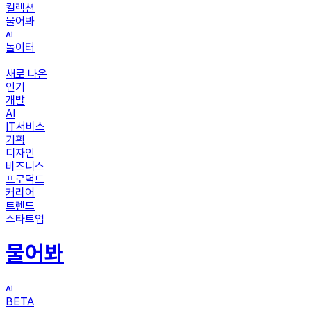
컬렉션
물어봐
놀이터
새로 나온
인기
개발
AI
IT서비스
기획
디자인
비즈니스
프로덕트
커리어
트렌드
스타트업
물어봐
BETA