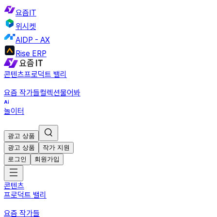
요즘IT
위시켓
AIDP - AX
Rise ERP
콘텐츠
프로덕트 밸리
요즘 작가들
컬렉션
물어봐
놀이터
광고 상품
광고 상품
작가 지원
로그인
회원가입
콘텐츠
프로덕트 밸리
요즘 작가들